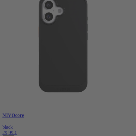
NIVOcore
black
29,99 €