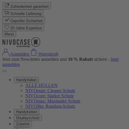
Zufriedenheit garantiert
Schnelle Lieferung
Geprüfte Sicherheit
20 Jahre Expertise
Menü
Anmelden
Warenkorb
Jetzt zum Newsletter anmelden und
10 % Rabatt
sichern -
Jetzt
anmelden
Handyhüllen
ALLE HÜLLEN
NIVOpure: Cleaner Schutz
NIVOcore: Starker Schutz
NIVOmax: Maximaler Schutz
NIVOflip: Rundum-Schutz
Handyketten
Displayschutz
Zubehör