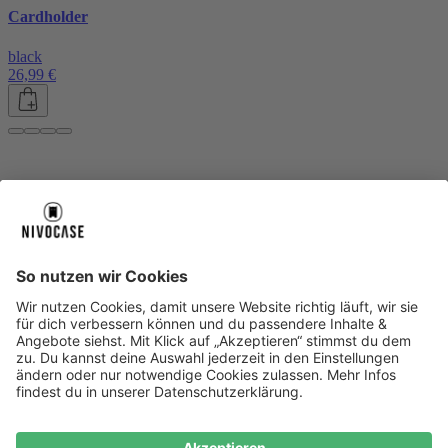
Cardholder
black
26,99 €
Über uns
Über uns
About NIVOCASE
NIVOCASE Test Lab
Blog
Jobs
Schreib uns
Geschäftskunden
Newsletter
Sicher bezahlen
Sicher bezahlen
Hilfe-Center
Hilfe-Center
Zahlungsarten
Versandinfos
Alle Hilfe-Themen
Zufriedenheitsgarantie
Service
Service
AGB
VERTRAG WIDERRUFEN
Datenschutz
Ombudsmann
Barrierefreiheit
Lieferantenkodex
Bestell-Prozess
Anlieferungsbedingung
Bestseller
Bestseller
iPhone Handyhüllen
Samsung Handyhüllen
Google Handyhüllen