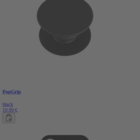
PopGrip
black
19,99 €