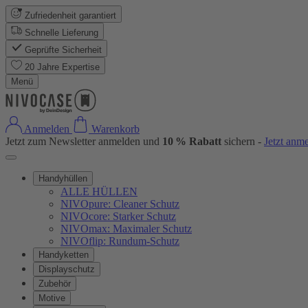
Zufriedenheit garantiert
Schnelle Lieferung
Geprüfte Sicherheit
20 Jahre Expertise
Menü
Anmelden
Warenkorb
Jetzt zum Newsletter anmelden und
10 % Rabatt
sichern -
Jetzt anm
Handyhüllen
ALLE HÜLLEN
NIVOpure: Cleaner Schutz
NIVOcore: Starker Schutz
NIVOmax: Maximaler Schutz
NIVOflip: Rundum-Schutz
Handyketten
Displayschutz
Zubehör
Motive