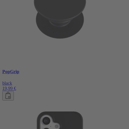
PopGrip
black
19,99 €