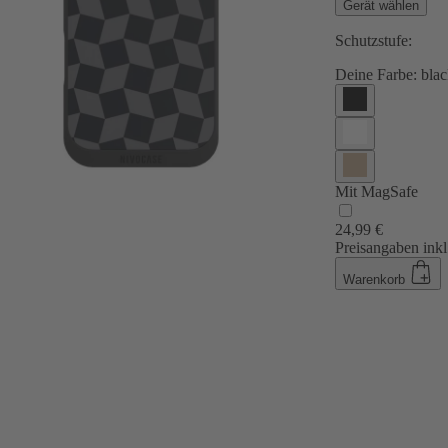
Gerät wählen
Schutzstufe:
Deine Farbe:
blac
Mit MagSafe
24,99 €
Preisangaben inkl
Warenkorb