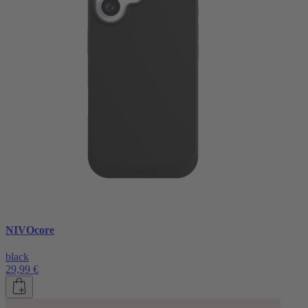
NIVOcore
black
29,99 €