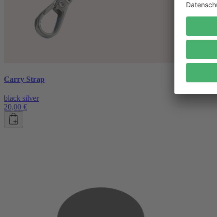
Carry Strap
black silver
20,00 €