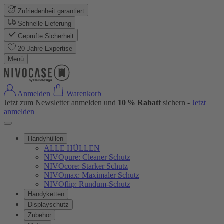
Zufriedenheit garantiert
Schnelle Lieferung
Geprüfte Sicherheit
20 Jahre Expertise
Menü
Anmelden
Warenkorb
Jetzt zum Newsletter anmelden und
10 % Rabatt
sichern -
Jetzt
anmelden
Handyhüllen
ALLE HÜLLEN
NIVOpure: Cleaner Schutz
NIVOcore: Starker Schutz
NIVOmax: Maximaler Schutz
NIVOflip: Rundum-Schutz
Handyketten
Displayschutz
Zubehör