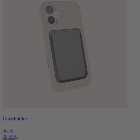
Cardholder
black
26,99 €