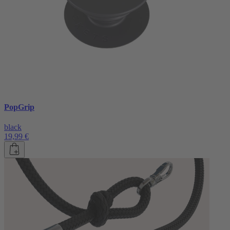
PopGrip
black
19,99 €