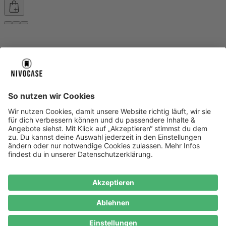
Über uns
Über uns
About NIVOCASE
NIVOCASE Test Lab
Blog
Jobs
Schreib uns
Geschäftskunden
Newsletter
Sicher bezahlen
Sicher bezahlen
Hilfe-Center
Hilfe-Center
Zahlungsarten
Versandinfos
Alle Hilfe-Themen
Zufriedenheitsgarantie
Service
Service
AGB
VERTRAG WIDERRUFEN
Datenschutz
Ombudsmann
Barrierefreiheit
Lieferantenkodex
Bestell-Prozess
Anlieferungsbedingung
Bestseller
Bestseller
iPhone Handyhüllen
Samsung Handyhüllen
Google Handyhüllen
Handyhüllen
Handyketten
Impressum
Datenschutz
Cookie Consent
* Preisangaben inkl. Mwst. und zzgl.
Versandkosten