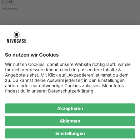
Über uns
Über uns
About NIVOCASE
NIVOCASE Test Lab
Blog
Jobs
Schreib uns
Geschäftskunden
Newsletter
Sicher bezahlen
Sicher bezahlen
Hilfe-Center
Hilfe-Center
Zahlungsarten
Versandinfos
Alle Hilfe-Themen
Zufriedenheitsgarantie
Service
Service
AGB
VERTRAG WIDERRUFEN
Datenschutz
Ombudsmann
Barrierefreiheit
Lieferantenkodex
Bestell-Prozess
Anlieferungsbedingung
Bestseller
Bestseller
iPhone Handyhüllen
Samsung Handyhüllen
Google Handyhüllen
Handyhüllen
Handyketten
Impressum
Datenschutz
Cookie Consent
* Preisangaben inkl. Mwst. und zzgl.
Versandkosten