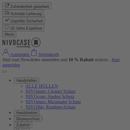
Zufriedenheit garantiert
Schnelle Lieferung
Geprüfte Sicherheit
20 Jahre Expertise
Menü
Anmelden
Warenkorb
Jetzt zum Newsletter anmelden und
10 % Rabatt
sichern -
Jetzt
anmelden
Handyhüllen
ALLE HÜLLEN
NIVOpure: Cleaner Schutz
NIVOcore: Starker Schutz
NIVOmax: Maximaler Schutz
NIVOflip: Rundum-Schutz
Handyketten
Displayschutz
Zubehör