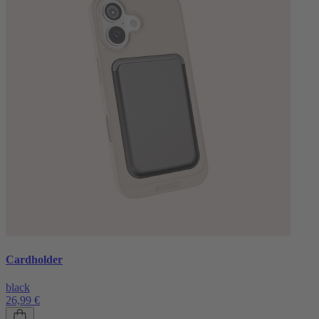
Cardholder
black
26,99 €