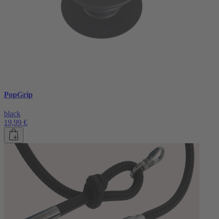
PopGrip
black
19,99 €