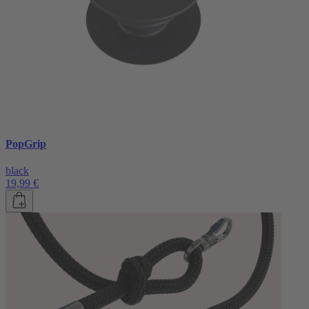
PopGrip
black
19,99 €