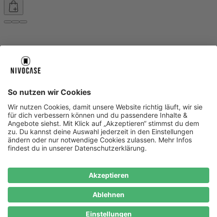
Über uns
Über uns
About NIVOCASE
NIVOCASE Test Lab
Blog
Jobs
Schreib uns
Geschäftskunden
Newsletter
Sicher bezahlen
Sicher bezahlen
Hilfe-Center
Hilfe-Center
Zahlungsarten
Versandinfos
Alle Hilfe-Themen
Zufriedenheitsgarantie
Service
Service
AGB
VERTRAG WIDERRUFEN
Datenschutz
Ombudsmann
Barrierefreiheit
Lieferantenkodex
Bestell-Prozess
Anlieferungsbedingung
Bestseller
Bestseller
iPhone Handyhüllen
Samsung Handyhüllen
Google Handyhüllen
Handyhüllen
Handyketten
Impressum
Datenschutz
Cookie Consent
* Preisangaben inkl. Mwst. und zzgl.
Versandkosten