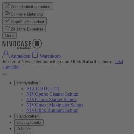
Zufriedenheit garantiert
Schnelle Lieferung
Geprüfte Sicherheit
20 Jahre Expertise
Menü
Anmelden
Warenkorb
Jetzt zum Newsletter anmelden und
10 % Rabatt
sichern -
Jetzt
anmelden
Handyhüllen
ALLE HÜLLEN
NIVOpure: Cleaner Schutz
NIVOcore: Starker Schutz
NIVOmax: Maximaler Schutz
NIVOflip: Rundum-Schutz
Handyketten
Displayschutz
Zubehör