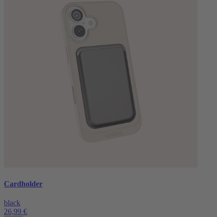
Cardholder
black
26,99 €