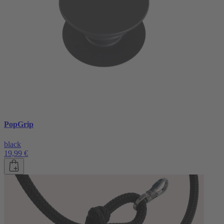
PopGrip
black
19,99 €