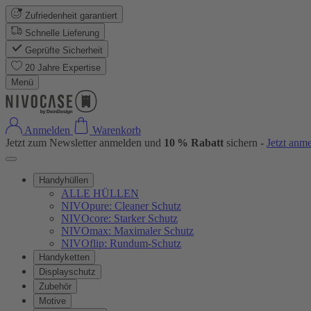
Zufriedenheit garantiert
Schnelle Lieferung
Geprüfte Sicherheit
20 Jahre Expertise
Menü
Anmelden
Warenkorb
Jetzt zum Newsletter anmelden und
10 % Rabatt
sichern -
Jetzt anm
Handyhüllen
ALLE HÜLLEN
NIVOpure: Cleaner Schutz
NIVOcore: Starker Schutz
NIVOmax: Maximaler Schutz
NIVOflip: Rundum-Schutz
Handyketten
Displayschutz
Zubehör
Motive