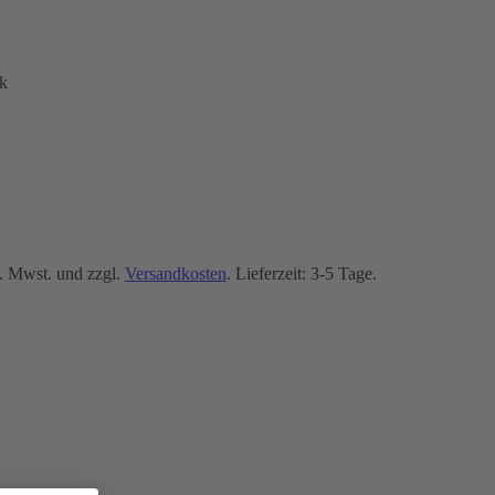
k
. Mwst. und zzgl.
Versandkosten
. Lieferzeit: 3-5 Tage.