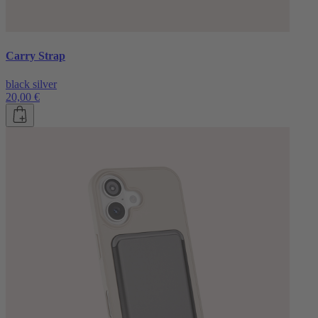
Carry Strap
black silver
20,00 €