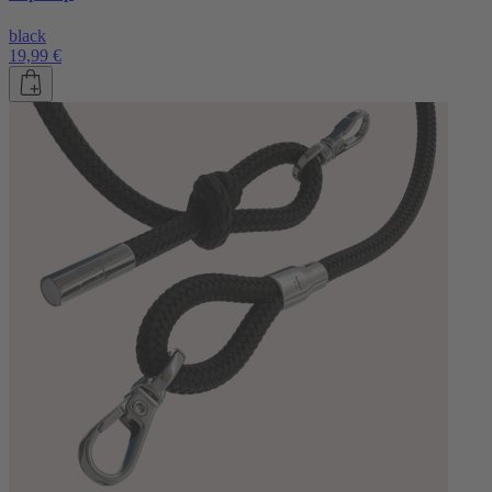
black
19,99 €