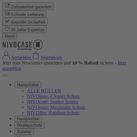
Zufriedenheit garantiert
Schnelle Lieferung
Geprüfte Sicherheit
20 Jahre Expertise
Menü
Anmelden
Warenkorb
Jetzt zum Newsletter anmelden und
10 % Rabatt
sichern -
Jetzt
anmelden
Handyhüllen
ALLE HÜLLEN
NIVOpure: Cleaner Schutz
NIVOcore: Starker Schutz
NIVOmax: Maximaler Schutz
NIVOflip: Rundum-Schutz
Handyketten
Displayschutz
Zubehör