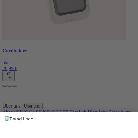
Cardholder
black
26,99 €
Über uns
Über uns
About NIVOCASE
NIVOCASE Test Lab
Blog
Jobs
Schreib uns
Geschäftskunden
Newsletter
Sicher bezahlen
Sicher bezahlen