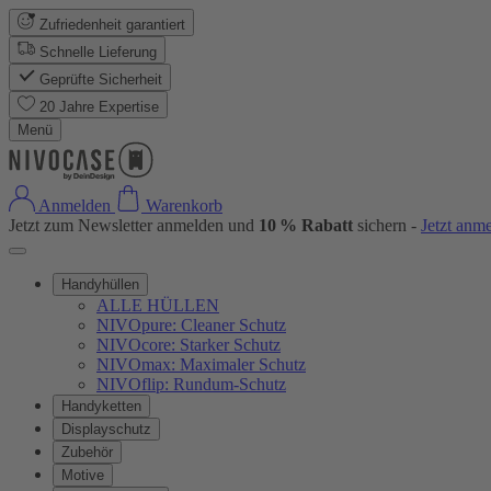
Zufriedenheit garantiert
Schnelle Lieferung
Geprüfte Sicherheit
20 Jahre Expertise
Menü
Anmelden
Warenkorb
Jetzt zum Newsletter anmelden und
10 % Rabatt
sichern -
Jetzt anm
Handyhüllen
ALLE HÜLLEN
NIVOpure: Cleaner Schutz
NIVOcore: Starker Schutz
NIVOmax: Maximaler Schutz
NIVOflip: Rundum-Schutz
Handyketten
Displayschutz
Zubehör
Motive