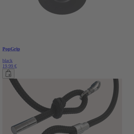
PopGrip
black
19,99 €