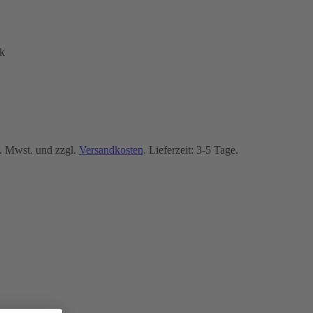
k
. Mwst. und zzgl.
Versandkosten
. Lieferzeit: 3-5 Tage.