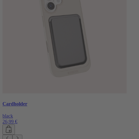
Cardholder
black
26,99 €