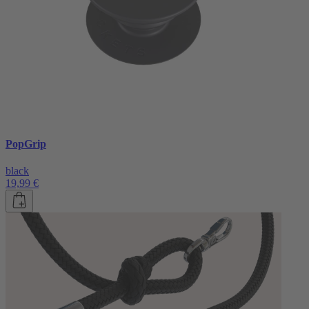
PopGrip
black
19,99 €