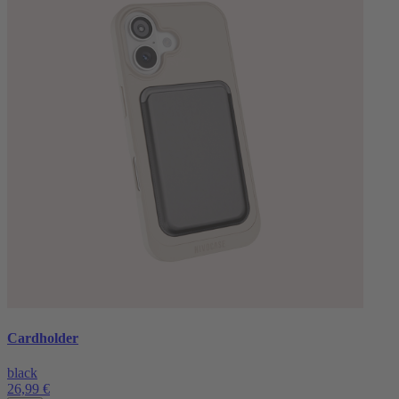
Cardholder
black
26,99 €