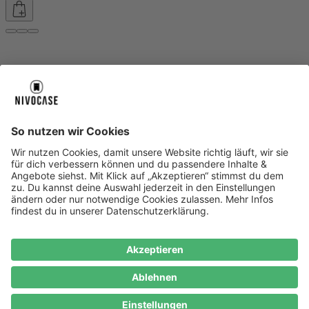
Über uns
Über uns
About NIVOCASE
NIVOCASE Test Lab
Blog
Jobs
Schreib uns
Geschäftskunden
Newsletter
Sicher bezahlen
Sicher bezahlen
Hilfe-Center
Hilfe-Center
Zahlungsarten
Versandinfos
Alle Hilfe-Themen
Zufriedenheitsgarantie
Service
Service
AGB
VERTRAG WIDERRUFEN
Datenschutz
Ombudsmann
Barrierefreiheit
Lieferantenkodex
Bestell-Prozess
Anlieferungsbedingung
Bestseller
Bestseller
iPhone Handyhüllen
Samsung Handyhüllen
Google Handyhüllen
Handyhüllen
Handyketten
Impressum
Datenschutz
Cookie Consent
* Preisangaben inkl. Mwst. und zzgl.
Versandkosten