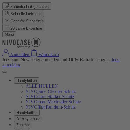
Zufriedenheit garantiert
Schnelle Lieferung
Geprüfte Sicherheit
20 Jahre Expertise
Menü
Anmelden
Warenkorb
Jetzt zum Newsletter anmelden und
10 % Rabatt
sichern -
Jetzt
anmelden
Handyhüllen
ALLE HÜLLEN
NIVOpure: Cleaner Schutz
NIVOcore: Starker Schutz
NIVOmax: Maximaler Schutz
NIVOflip: Rundum-Schutz
Handyketten
Displayschutz
Zubehör