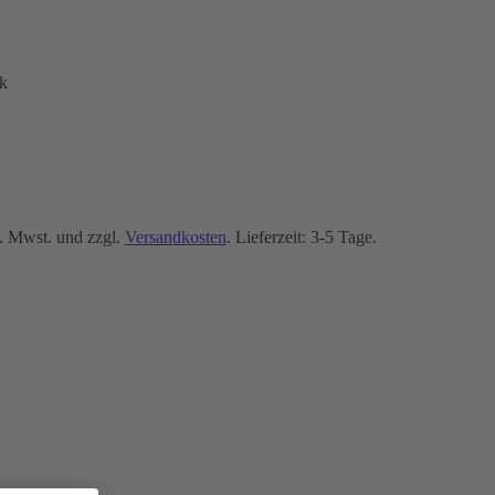
k
. Mwst. und zzgl.
Versandkosten
. Lieferzeit: 3-5 Tage.