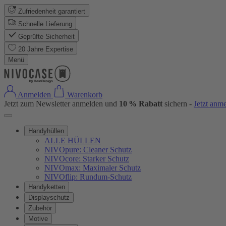
Zufriedenheit garantiert
Schnelle Lieferung
Geprüfte Sicherheit
20 Jahre Expertise
Menü
Anmelden
Warenkorb
Jetzt zum Newsletter anmelden und
10 % Rabatt
sichern -
Jetzt anm
Handyhüllen
ALLE HÜLLEN
NIVOpure: Cleaner Schutz
NIVOcore: Starker Schutz
NIVOmax: Maximaler Schutz
NIVOflip: Rundum-Schutz
Handyketten
Displayschutz
Zubehör
Motive