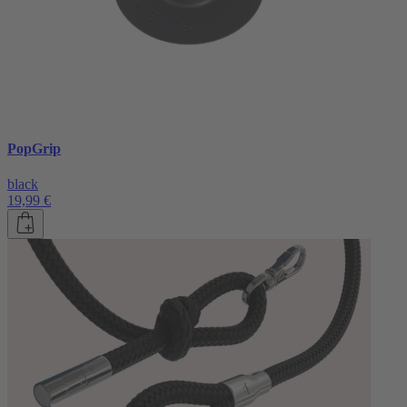
PopGrip
black
19,99 €