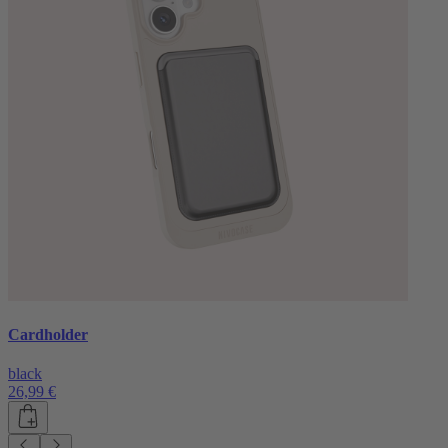
Cardholder
black
26,99 €