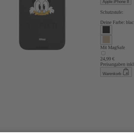
Apple iPhone 8
Schutzstufe:
Deine Farbe:
blac
Mit MagSafe
24,99 €
Preisangaben inkl
Warenkorb