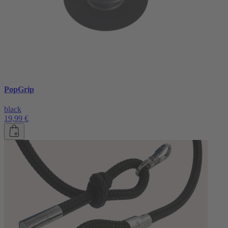
PopGrip
black
19,99 €