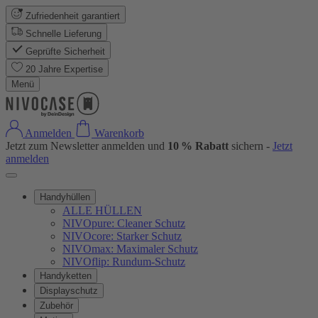
Zufriedenheit garantiert
Schnelle Lieferung
Geprüfte Sicherheit
20 Jahre Expertise
Menü
Anmelden
Warenkorb
Jetzt zum Newsletter anmelden und
10 % Rabatt
sichern -
Jetzt
anmelden
Handyhüllen
ALLE HÜLLEN
NIVOpure: Cleaner Schutz
NIVOcore: Starker Schutz
NIVOmax: Maximaler Schutz
NIVOflip: Rundum-Schutz
Handyketten
Displayschutz
Zubehör