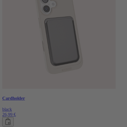
Cardholder
black
26,99 €