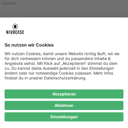
Über uns
Über uns
About NIVOCASE
NIVOCASE Test Lab
Blog
Jobs
Schreib uns
Geschäftskunden
Newsletter
Sicher bezahlen
Sicher bezahlen
Hilfe-Center
Hilfe-Center
Zahlungsarten
Versandinfos
Alle Hilfe-Themen
Zufriedenheitsgarantie
Service
Service
AGB
VERTRAG WIDERRUFEN
Datenschutz
Ombudsmann
Barrierefreiheit
Lieferantenkodex
Bestell-Prozess
Anlieferungsbedingung
Bestseller
Bestseller
iPhone Handyhüllen
Samsung Handyhüllen
Google Handyhüllen
Handyhüllen
Handyketten
Impressum
Datenschutz
Cookie Consent
* Preisangaben inkl. Mwst. und zzgl.
Versandkosten