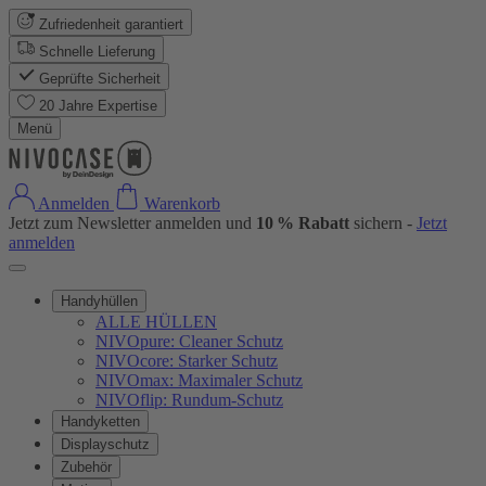
Zufriedenheit garantiert
Schnelle Lieferung
Geprüfte Sicherheit
20 Jahre Expertise
Menü
Anmelden
Warenkorb
Jetzt zum Newsletter anmelden und
10 % Rabatt
sichern -
Jetzt
anmelden
Handyhüllen
ALLE HÜLLEN
NIVOpure: Cleaner Schutz
NIVOcore: Starker Schutz
NIVOmax: Maximaler Schutz
NIVOflip: Rundum-Schutz
Handyketten
Displayschutz
Zubehör