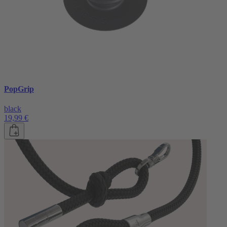
PopGrip
black
19,99 €