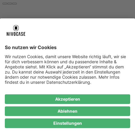
Über uns
Über uns
About NIVOCASE
NIVOCASE Test Lab
Blog
Jobs
Schreib uns
Geschäftskunden
Newsletter
Sicher bezahlen
Sicher bezahlen
Hilfe-Center
Hilfe-Center
Zahlungsarten
Versandinfos
Alle Hilfe-Themen
Zufriedenheitsgarantie
Service
Service
AGB
VERTRAG WIDERRUFEN
Datenschutz
Ombudsmann
Barrierefreiheit
Lieferantenkodex
Bestell-Prozess
Anlieferungsbedingung
Bestseller
Bestseller
iPhone Handyhüllen
Samsung Handyhüllen
Google Handyhüllen
Handyhüllen
Handyketten
Impressum
Datenschutz
Cookie Consent
* Preisangaben inkl. Mwst. und zzgl.
Versandkosten