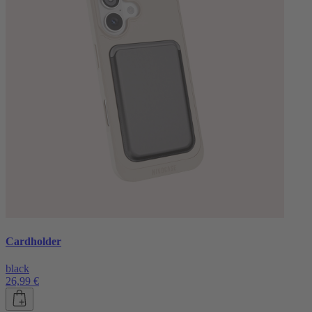
Cardholder
black
26,99 €