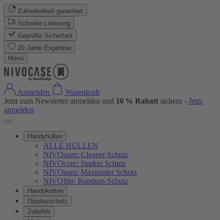
Zufriedenheit garantiert
Schnelle Lieferung
Geprüfte Sicherheit
20 Jahre Expertise
Menü
Anmelden
Warenkorb
Jetzt zum Newsletter anmelden und
10 % Rabatt
sichern -
Jetzt
anmelden
Handyhüllen
ALLE HÜLLEN
NIVOpure: Cleaner Schutz
NIVOcore: Starker Schutz
NIVOmax: Maximaler Schutz
NIVOflip: Rundum-Schutz
Handyketten
Displayschutz
Zubehör