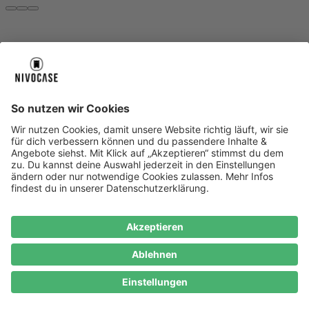
Über uns
Über uns
About NIVOCASE
NIVOCASE Test Lab
Blog
Jobs
Schreib uns
Geschäftskunden
Newsletter
Sicher bezahlen
Sicher bezahlen
Hilfe-Center
Hilfe-Center
Zahlungsarten
Versandinfos
Alle Hilfe-Themen
Zufriedenheitsgarantie
Service
Service
AGB
VERTRAG WIDERRUFEN
Datenschutz
Ombudsmann
Barrierefreiheit
Lieferantenkodex
Bestell-Prozess
Anlieferungsbedingung
Bestseller
Bestseller
iPhone Handyhüllen
Samsung Handyhüllen
Google Handyhüllen
Handyhüllen
Handyketten
Impressum
Datenschutz
Cookie Consent
* Preisangaben inkl. Mwst. und zzgl.
Versandkosten