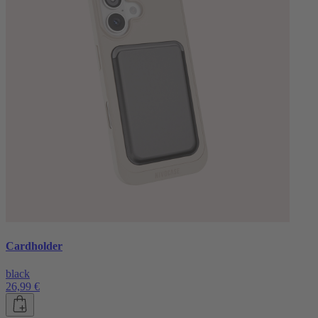
Cardholder
black
26,99 €