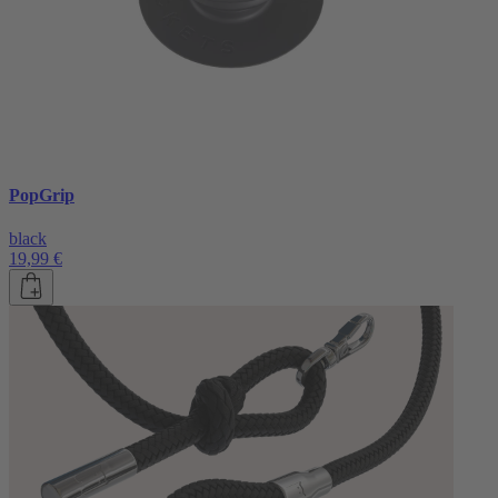
PopGrip
black
19,99 €