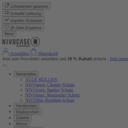
Zufriedenheit garantiert
Schnelle Lieferung
Geprüfte Sicherheit
20 Jahre Expertise
Menü
Anmelden
Warenkorb
Jetzt zum Newsletter anmelden und
10 % Rabatt
sichern -
Jetzt anm
Handyhüllen
ALLE HÜLLEN
NIVOpure: Cleaner Schutz
NIVOcore: Starker Schutz
NIVOmax: Maximaler Schutz
NIVOflip: Rundum-Schutz
Handyketten
Displayschutz
Zubehör
Motive