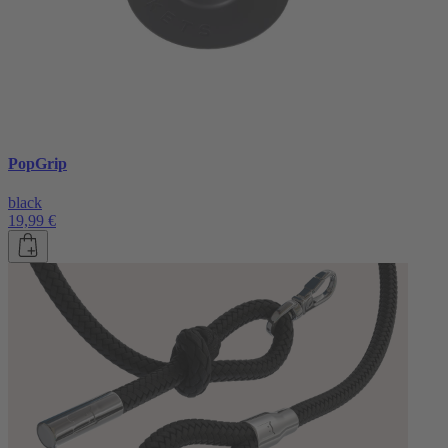
PopGrip
black
19,99 €