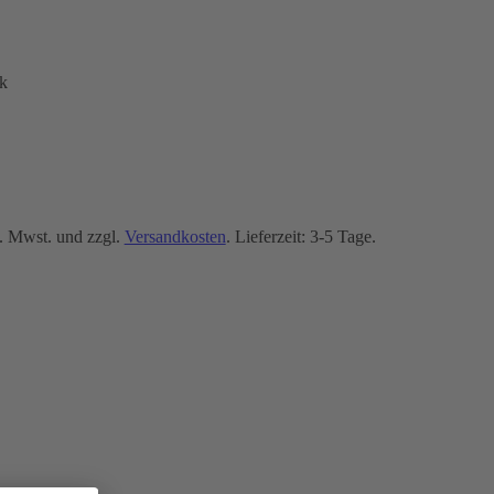
k
. Mwst. und zzgl.
Versandkosten
. Lieferzeit: 3-5 Tage.