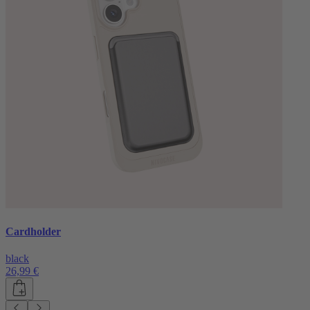
Cardholder
black
26,99 €