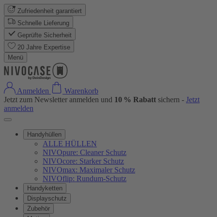
Zufriedenheit garantiert
Schnelle Lieferung
Geprüfte Sicherheit
20 Jahre Expertise
Menü
Anmelden
Warenkorb
Jetzt zum Newsletter anmelden und
10 % Rabatt
sichern -
Jetzt
anmelden
Handyhüllen
ALLE HÜLLEN
NIVOpure: Cleaner Schutz
NIVOcore: Starker Schutz
NIVOmax: Maximaler Schutz
NIVOflip: Rundum-Schutz
Handyketten
Displayschutz
Zubehör