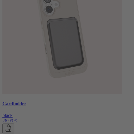
Cardholder
black
26,99 €