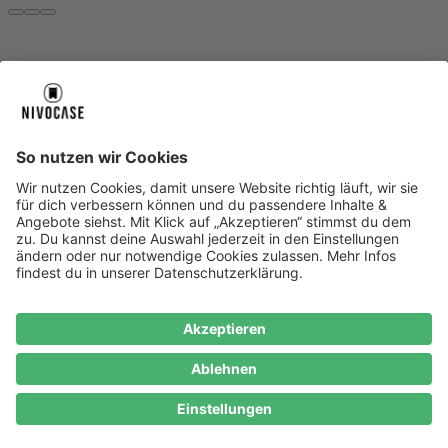
Über uns
Über uns
About NIVOCASE
NIVOCASE Test Lab
Blog
Jobs
Schreib uns
Geschäftskunden
Newsletter
Sicher bezahlen
Sicher bezahlen
Hilfe-Center
Hilfe-Center
Zahlungsarten
Versandinfos
Alle Hilfe-Themen
Zufriedenheitsgarantie
Service
Service
AGB
VERTRAG WIDERRUFEN
Datenschutz
Ombudsmann
Barrierefreiheit
Lieferantenkodex
Bestell-Prozess
Anlieferungsbedingung
Bestseller
Bestseller
iPhone Handyhüllen
Samsung Handyhüllen
Google Handyhüllen
Handyhüllen
Handyketten
Impressum
Datenschutz
Cookie Consent
* Preisangaben inkl. Mwst. und zzgl.
Versandkosten