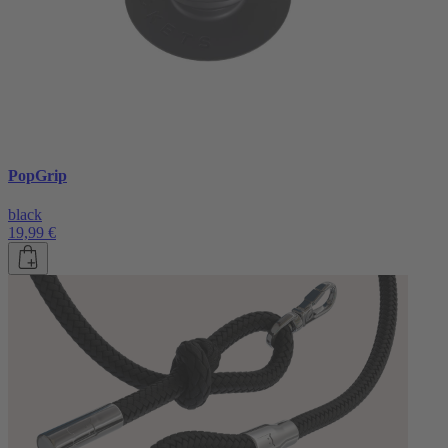
PopGrip
black
19,99 €