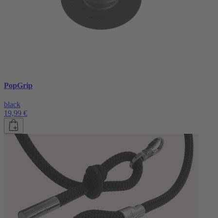
PopGrip
black
19,99 €