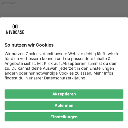
Über uns
Über uns
About NIVOCASE
NIVOCASE Test Lab
Blog
Jobs
Schreib uns
Geschäftskunden
Newsletter
Sicher bezahlen
Sicher bezahlen
Hilfe-Center
Hilfe-Center
Zahlungsarten
Versandinfos
Alle Hilfe-Themen
Zufriedenheitsgarantie
Service
Service
AGB
VERTRAG WIDERRUFEN
Datenschutz
Ombudsmann
Barrierefreiheit
Lieferantenkodex
Bestell-Prozess
Anlieferungsbedingung
Bestseller
Bestseller
iPhone Handyhüllen
Samsung Handyhüllen
Google Handyhüllen
Handyhüllen
Handyketten
Impressum
Datenschutz
Cookie Consent
* Preisangaben inkl. Mwst. und zzgl.
Versandkosten