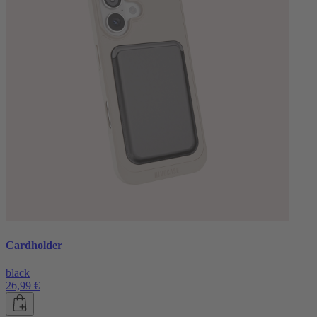
Cardholder
black
26,99 €