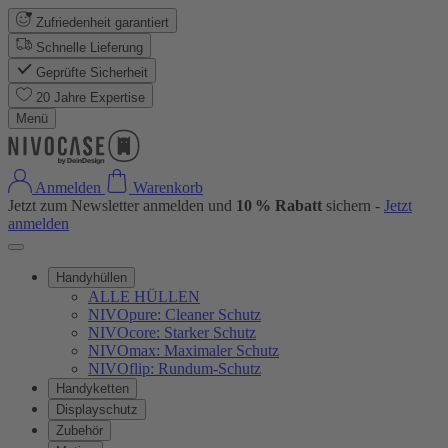
Zufriedenheit garantiert
Schnelle Lieferung
Geprüfte Sicherheit
20 Jahre Expertise
Menü
Anmelden
Warenkorb
Jetzt zum Newsletter anmelden und
10 % Rabatt
sichern -
Jetzt
anmelden
Handyhüllen
ALLE HÜLLEN
NIVOpure: Cleaner Schutz
NIVOcore: Starker Schutz
NIVOmax: Maximaler Schutz
NIVOflip: Rundum-Schutz
Handyketten
Displayschutz
Zubehör