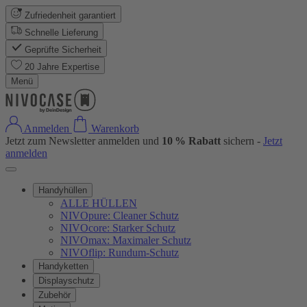
Zufriedenheit garantiert
Schnelle Lieferung
Geprüfte Sicherheit
20 Jahre Expertise
Menü
Anmelden
Warenkorb
Jetzt zum Newsletter anmelden und
10 % Rabatt
sichern -
Jetzt
anmelden
Handyhüllen
ALLE HÜLLEN
NIVOpure: Cleaner Schutz
NIVOcore: Starker Schutz
NIVOmax: Maximaler Schutz
NIVOflip: Rundum-Schutz
Handyketten
Displayschutz
Zubehör