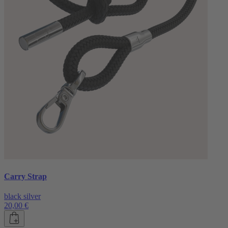
Carry Strap
black silver
20,00 €