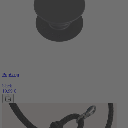
PopGrip
black
19,99 €