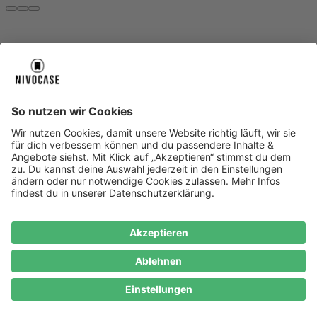
Über uns
Über uns
About NIVOCASE
NIVOCASE Test Lab
Blog
Jobs
Schreib uns
Geschäftskunden
Newsletter
Sicher bezahlen
Sicher bezahlen
Hilfe-Center
Hilfe-Center
Zahlungsarten
Versandinfos
Alle Hilfe-Themen
Zufriedenheitsgarantie
Service
Service
AGB
VERTRAG WIDERRUFEN
Datenschutz
Ombudsmann
Barrierefreiheit
Lieferantenkodex
Bestell-Prozess
Anlieferungsbedingung
Bestseller
Bestseller
iPhone Handyhüllen
Samsung Handyhüllen
Google Handyhüllen
Handyhüllen
Handyketten
Impressum
Datenschutz
Cookie Consent
* Preisangaben inkl. Mwst. und zzgl.
Versandkosten