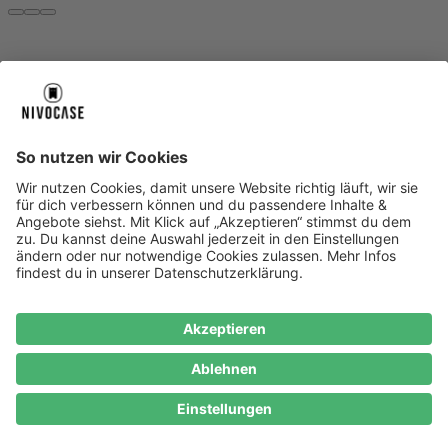
Über uns
Über uns
About NIVOCASE
NIVOCASE Test Lab
Blog
Jobs
Schreib uns
Geschäftskunden
Newsletter
Sicher bezahlen
Sicher bezahlen
Hilfe-Center
Hilfe-Center
Zahlungsarten
Versandinfos
Alle Hilfe-Themen
Zufriedenheitsgarantie
Service
Service
AGB
VERTRAG WIDERRUFEN
Datenschutz
Ombudsmann
Barrierefreiheit
Lieferantenkodex
Bestell-Prozess
Anlieferungsbedingung
Bestseller
Bestseller
iPhone Handyhüllen
Samsung Handyhüllen
Google Handyhüllen
Handyhüllen
Handyketten
Impressum
Datenschutz
Cookie Consent
* Preisangaben inkl. Mwst. und zzgl.
Versandkosten