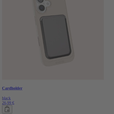
Cardholder
black
26,99 €