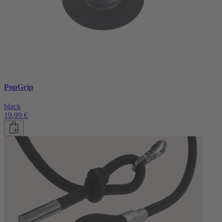
PopGrip
black
19,99 €