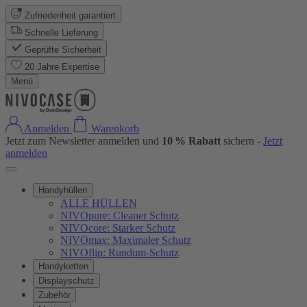
Zufriedenheit garantiert
Schnelle Lieferung
Geprüfte Sicherheit
20 Jahre Expertise
Menü
Anmelden
Warenkorb
Jetzt zum Newsletter anmelden und
10 % Rabatt
sichern -
Jetzt
anmelden
Handyhüllen
ALLE HÜLLEN
NIVOpure: Cleaner Schutz
NIVOcore: Starker Schutz
NIVOmax: Maximaler Schutz
NIVOflip: Rundum-Schutz
Handyketten
Displayschutz
Zubehör