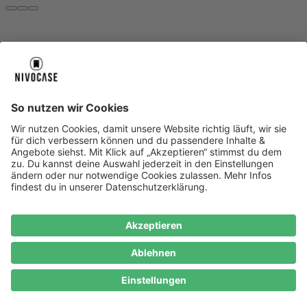
Über uns
Über uns
About NIVOCASE
NIVOCASE Test Lab
Blog
Jobs
Schreib uns
Geschäftskunden
Newsletter
Sicher bezahlen
Sicher bezahlen
Hilfe-Center
Hilfe-Center
Zahlungsarten
Versandinfos
Alle Hilfe-Themen
Zufriedenheitsgarantie
Service
Service
AGB
VERTRAG WIDERRUFEN
Datenschutz
Ombudsmann
Barrierefreiheit
Lieferantenkodex
Bestell-Prozess
Anlieferungsbedingung
Bestseller
Bestseller
iPhone Handyhüllen
Samsung Handyhüllen
Google Handyhüllen
Handyhüllen
Handyketten
Impressum
Datenschutz
Cookie Consent
* Preisangaben inkl. Mwst. und zzgl.
Versandkosten