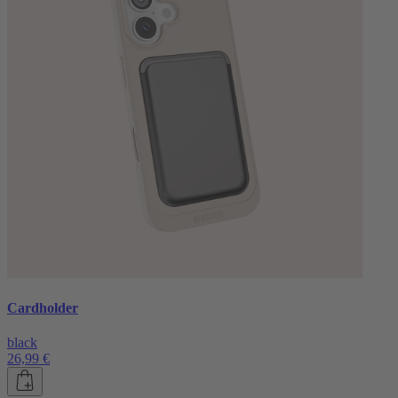
Cardholder
black
26,99 €