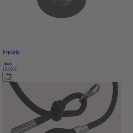
PopGrip
black
19,99 €