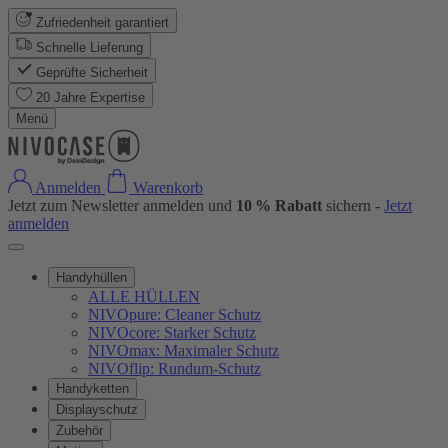
Zufriedenheit garantiert
Schnelle Lieferung
Geprüfte Sicherheit
20 Jahre Expertise
Menü
Anmelden
Warenkorb
Jetzt zum Newsletter anmelden und
10 % Rabatt
sichern -
Jetzt
anmelden
Handyhüllen
ALLE HÜLLEN
NIVOpure: Cleaner Schutz
NIVOcore: Starker Schutz
NIVOmax: Maximaler Schutz
NIVOflip: Rundum-Schutz
Handyketten
Displayschutz
Zubehör