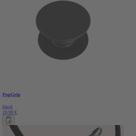
PopGrip
black
19,99 €