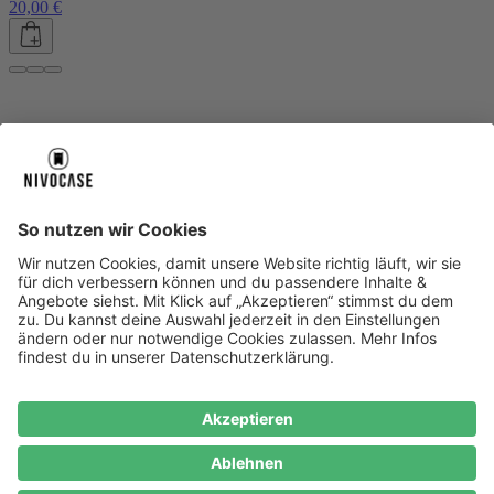
20,00 €
Über uns
Über uns
About NIVOCASE
NIVOCASE Test Lab
Blog
Jobs
Schreib uns
Geschäftskunden
Newsletter
Sicher bezahlen
Sicher bezahlen
Hilfe-Center
Hilfe-Center
Zahlungsarten
Versandinfos
Alle Hilfe-Themen
Zufriedenheitsgarantie
Service
Service
AGB
VERTRAG WIDERRUFEN
Datenschutz
Ombudsmann
Barrierefreiheit
Lieferantenkodex
Bestell-Prozess
Anlieferungsbedingung
Bestseller
Bestseller
iPhone Handyhüllen
Samsung Handyhüllen
Google Handyhüllen
Handyhüllen
Handyketten
Impressum
Datenschutz
Cookie Consent
* Preisangaben inkl. Mwst. und zzgl.
Versandkosten