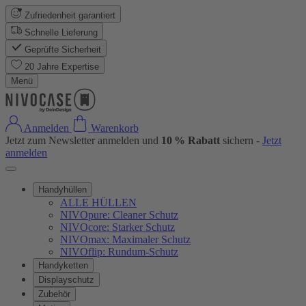
Zufriedenheit garantiert
Schnelle Lieferung
Geprüfte Sicherheit
20 Jahre Expertise
Menü
Anmelden
Warenkorb
Jetzt zum Newsletter anmelden und
10 % Rabatt
sichern -
Jetzt
anmelden
Handyhüllen
ALLE HÜLLEN
NIVOpure: Cleaner Schutz
NIVOcore: Starker Schutz
NIVOmax: Maximaler Schutz
NIVOflip: Rundum-Schutz
Handyketten
Displayschutz
Zubehör