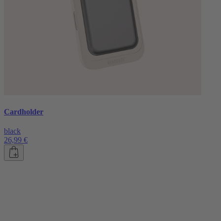
Cardholder
black
26,99 €