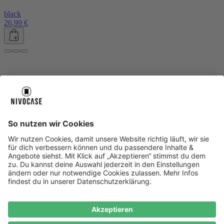
black
26,99 €
Über uns
Über uns
About NIVOCASE
NIVOCASE Test Lab
Blog
Jobs
Schreib uns
Geschäftskunden
Newsletter
Sicher bezahlen
Sicher bezahlen
Hilfe-Center
Hilfe-Center
Zahlungsarten
Versandinfos
Alle Hilfe-Themen
Zufriedenheitsgarantie
Service
Service
AGB
VERTRAG WIDERRUFEN
Datenschutz
Ombudsmann
Barrierefreiheit
Lieferantenkodex
Bestell-Prozess
Anlieferungsbedingung
Bestseller
Bestseller
iPhone Handyhüllen
Samsung Handyhüllen
Google Handyhüllen
Handyhüllen
Handyketten