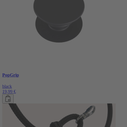
PopGrip
black
19,99 €