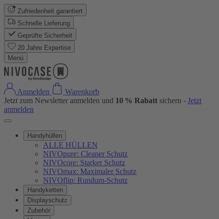
Zufriedenheit garantiert
Schnelle Lieferung
Geprüfte Sicherheit
20 Jahre Expertise
Menü
Anmelden
Warenkorb
Jetzt zum Newsletter anmelden und
10 % Rabatt
sichern -
Jetzt
anmelden
Handyhüllen
ALLE HÜLLEN
NIVOpure: Cleaner Schutz
NIVOcore: Starker Schutz
NIVOmax: Maximaler Schutz
NIVOflip: Rundum-Schutz
Handyketten
Displayschutz
Zubehör