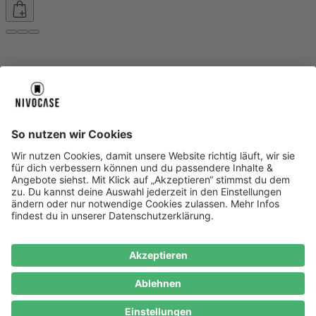
Über uns
Über uns
About NIVOCASE
NIVOCASE Test Lab
Blog
Jobs
Schreib uns
Geschäftskunden
Newsletter
Sicher bezahlen
Sicher bezahlen
Hilfe-Center
Hilfe-Center
Zahlungsarten
Versandinfos
Alle Hilfe-Themen
Zufriedenheitsgarantie
Service
Service
AGB
VERTRAG WIDERRUFEN
Datenschutz
Ombudsmann
Barrierefreiheit
Lieferantenkodex
Bestell-Prozess
Anlieferungsbedingung
Bestseller
Bestseller
iPhone Handyhüllen
Samsung Handyhüllen
Google Handyhüllen
Handyhüllen
Handyketten
Impressum
Datenschutz
Cookie Consent
* Preisangaben inkl. Mwst. und zzgl.
Versandkosten