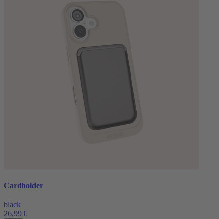
Cardholder
black
26,99 €