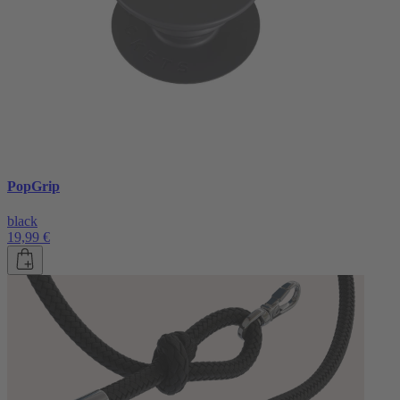
PopGrip
black
19,99 €