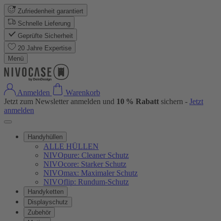
Zufriedenheit garantiert
Schnelle Lieferung
Geprüfte Sicherheit
20 Jahre Expertise
Menü
Anmelden
Warenkorb
Jetzt zum Newsletter anmelden und
10 % Rabatt
sichern -
Jetzt
anmelden
Handyhüllen
ALLE HÜLLEN
NIVOpure: Cleaner Schutz
NIVOcore: Starker Schutz
NIVOmax: Maximaler Schutz
NIVOflip: Rundum-Schutz
Handyketten
Displayschutz
Zubehör