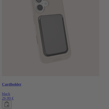
Cardholder
black
26,99 €