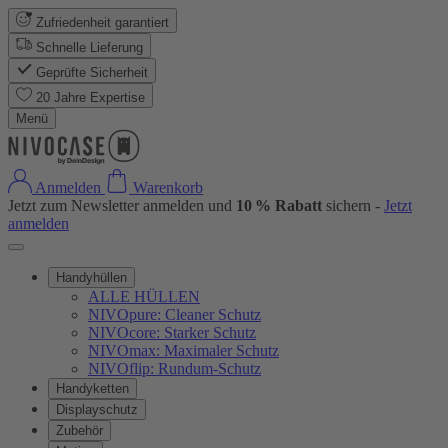
Zufriedenheit garantiert
Schnelle Lieferung
Geprüfte Sicherheit
20 Jahre Expertise
Menü
Anmelden
Warenkorb
Jetzt zum Newsletter anmelden und
10 % Rabatt
sichern -
Jetzt
anmelden
Handyhüllen
ALLE HÜLLEN
NIVOpure: Cleaner Schutz
NIVOcore: Starker Schutz
NIVOmax: Maximaler Schutz
NIVOflip: Rundum-Schutz
Handyketten
Displayschutz
Zubehör