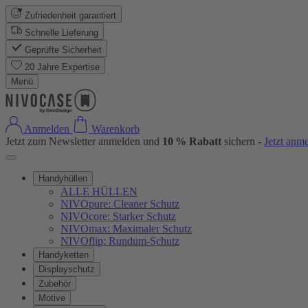
Zufriedenheit garantiert
Schnelle Lieferung
Geprüfte Sicherheit
20 Jahre Expertise
Menü
Anmelden
Warenkorb
Jetzt zum Newsletter anmelden und
10 % Rabatt
sichern -
Jetzt anm
Handyhüllen
ALLE HÜLLEN
NIVOpure: Cleaner Schutz
NIVOcore: Starker Schutz
NIVOmax: Maximaler Schutz
NIVOflip: Rundum-Schutz
Handyketten
Displayschutz
Zubehör
Motive