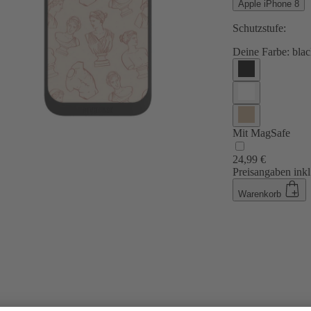
Apple iPhone 8
Schutzstufe:
Deine Farbe:
blac
Mit MagSafe
24,99 €
Preisangaben inkl
Warenkorb