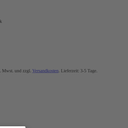
k
. Mwst. und zzgl.
Versandkosten
. Lieferzeit: 3-5 Tage.