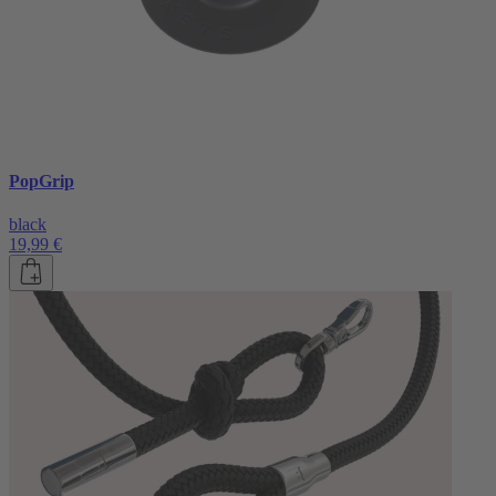
PopGrip
black
19,99 €