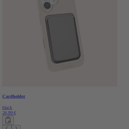
Cardholder
black
26,99 €