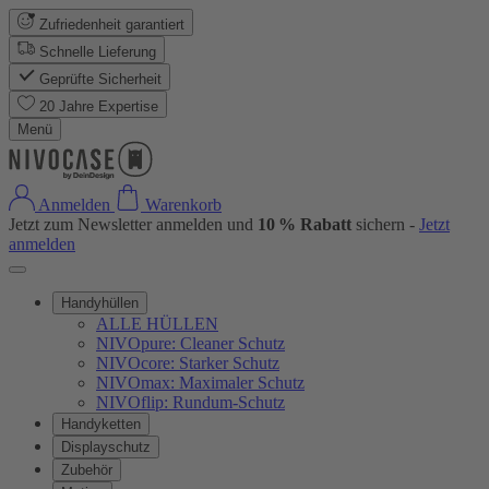
Zufriedenheit garantiert
Schnelle Lieferung
Geprüfte Sicherheit
20 Jahre Expertise
Menü
Anmelden
Warenkorb
Jetzt zum Newsletter anmelden und
10 % Rabatt
sichern -
Jetzt
anmelden
Handyhüllen
ALLE HÜLLEN
NIVOpure: Cleaner Schutz
NIVOcore: Starker Schutz
NIVOmax: Maximaler Schutz
NIVOflip: Rundum-Schutz
Handyketten
Displayschutz
Zubehör