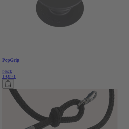
PopGrip
black
19,99 €