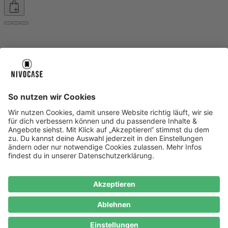
Über uns
Über uns
About NIVOCASE
NIVOCASE Test Lab
Blog
Jobs
Schreib uns
Geschäftskunden
Newsletter
Sicher bezahlen
Sicher bezahlen
Hilfe-Center
Hilfe-Center
Zahlungsarten
Versandinfos
Alle Hilfe-Themen
Zufriedenheitsgarantie
Service
Service
AGB
VERTRAG WIDERRUFEN
Datenschutz
Ombudsmann
Barrierefreiheit
Lieferantenkodex
Bestell-Prozess
Anlieferungsbedingung
Bestseller
Bestseller
iPhone Handyhüllen
Samsung Handyhüllen
Google Handyhüllen
Handyhüllen
Handyketten
Impressum
Datenschutz
Cookie Consent
* Preisangaben inkl. Mwst. und zzgl.
Versandkosten