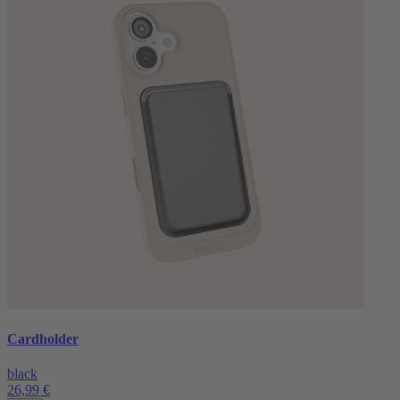
Cardholder
black
26,99 €