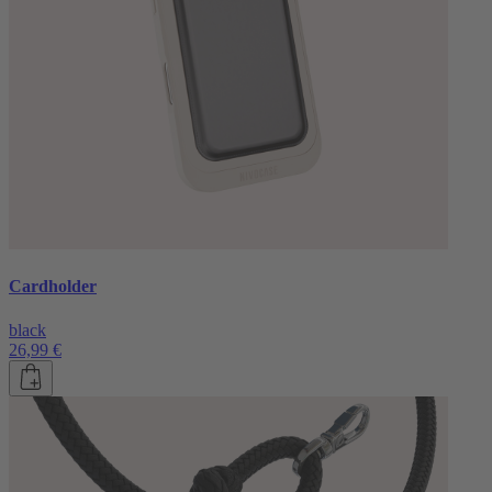
Cardholder
black
26,99 €