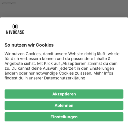
Über uns
Über uns
About NIVOCASE
NIVOCASE Test Lab
Blog
Jobs
Schreib uns
Geschäftskunden
Newsletter
Sicher bezahlen
Sicher bezahlen
Hilfe-Center
Hilfe-Center
Zahlungsarten
Versandinfos
Alle Hilfe-Themen
Zufriedenheitsgarantie
Service
Service
AGB
VERTRAG WIDERRUFEN
Datenschutz
Ombudsmann
Barrierefreiheit
Lieferantenkodex
Bestell-Prozess
Anlieferungsbedingung
Bestseller
Bestseller
iPhone Handyhüllen
Samsung Handyhüllen
Google Handyhüllen
Handyhüllen
Handyketten
Impressum
Datenschutz
Cookie Consent
* Preisangaben inkl. Mwst. und zzgl.
Versandkosten