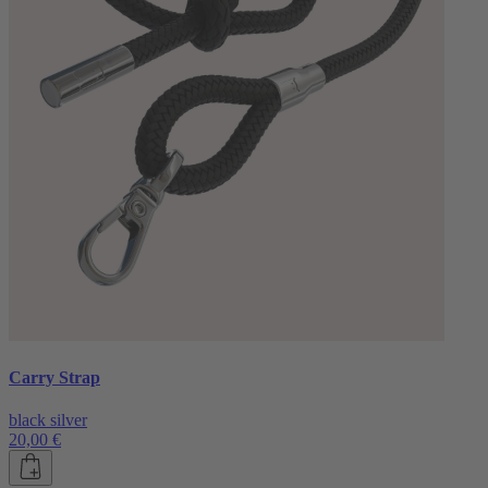
Carry Strap
black silver
20,00 €