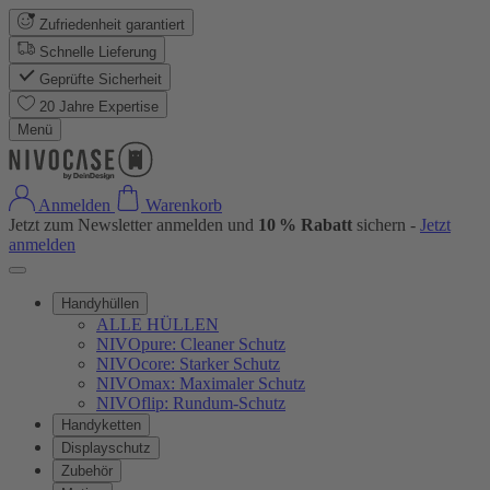
Zufriedenheit garantiert
Schnelle Lieferung
Geprüfte Sicherheit
20 Jahre Expertise
Menü
Anmelden
Warenkorb
Jetzt zum Newsletter anmelden und
10 % Rabatt
sichern -
Jetzt
anmelden
Handyhüllen
ALLE HÜLLEN
NIVOpure: Cleaner Schutz
NIVOcore: Starker Schutz
NIVOmax: Maximaler Schutz
NIVOflip: Rundum-Schutz
Handyketten
Displayschutz
Zubehör