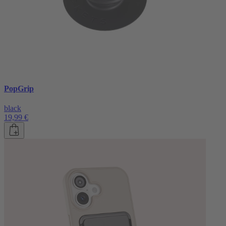
PopGrip
black
19,99 €