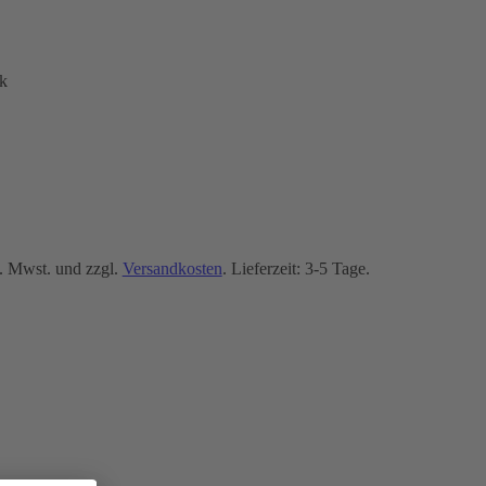
k
. Mwst. und zzgl.
Versandkosten
. Lieferzeit: 3-5 Tage.