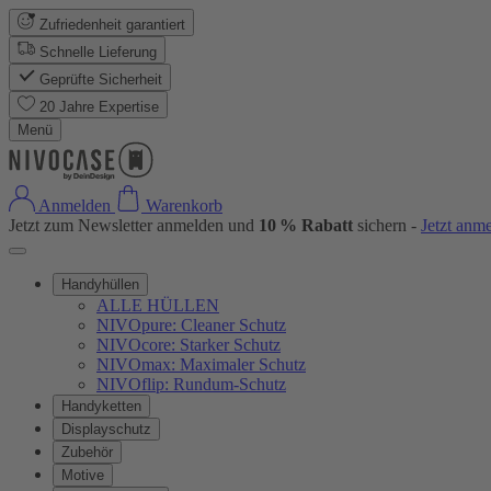
Zufriedenheit garantiert
Schnelle Lieferung
Geprüfte Sicherheit
20 Jahre Expertise
Menü
Anmelden
Warenkorb
Jetzt zum Newsletter anmelden und
10 % Rabatt
sichern -
Jetzt anm
Handyhüllen
ALLE HÜLLEN
NIVOpure: Cleaner Schutz
NIVOcore: Starker Schutz
NIVOmax: Maximaler Schutz
NIVOflip: Rundum-Schutz
Handyketten
Displayschutz
Zubehör
Motive