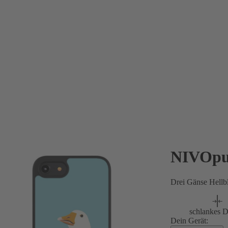
NIVOpu
Drei Gänse Hellb
schlankes D
Dein Gerät: