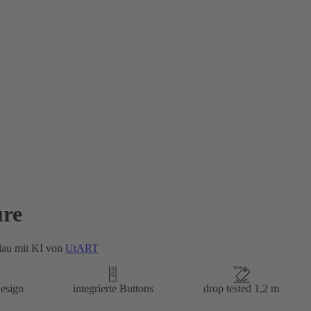
re
lau mit KI von
UtART
esign
integrierte Buttons
drop tested 1,2 m