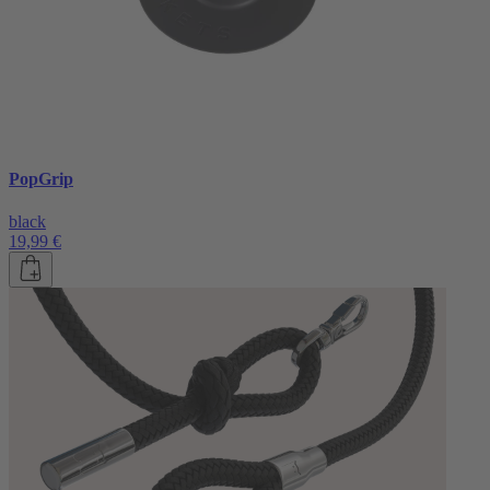
PopGrip
black
19,99 €