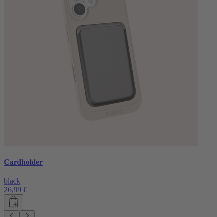
Cardholder
black
26,99 €