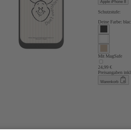
Apple iPhone 8
Schutzstufe:
Deine Farbe:
blac
Mit MagSafe
24,99 €
Preisangaben inkl
Warenkorb