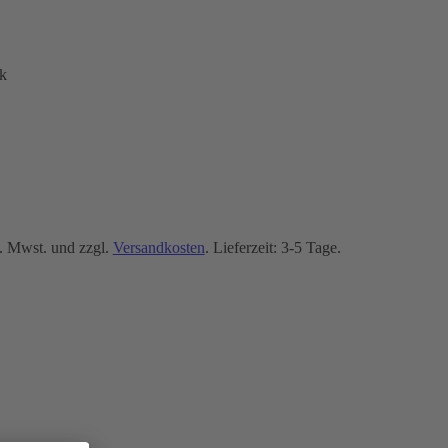
k
. Mwst. und zzgl.
Versandkosten
. Lieferzeit: 3-5 Tage.