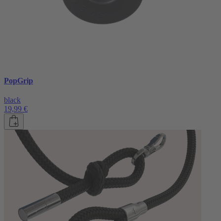
PopGrip
black
19,99 €