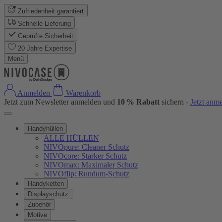
Zufriedenheit garantiert
Schnelle Lieferung
Geprüfte Sicherheit
20 Jahre Expertise
Menü
Anmelden
Warenkorb
Jetzt zum Newsletter anmelden und
10 % Rabatt
sichern -
Jetzt anm
Handyhüllen
ALLE HÜLLEN
NIVOpure: Cleaner Schutz
NIVOcore: Starker Schutz
NIVOmax: Maximaler Schutz
NIVOflip: Rundum-Schutz
Handyketten
Displayschutz
Zubehör
Motive