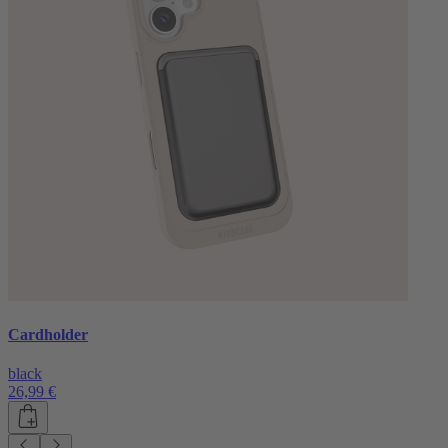
Cardholder
black
26,99 €