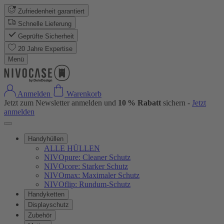
Zufriedenheit garantiert
Schnelle Lieferung
Geprüfte Sicherheit
20 Jahre Expertise
Menü
Anmelden
Warenkorb
Jetzt zum Newsletter anmelden und
10 % Rabatt
sichern -
Jetzt
anmelden
Handyhüllen
ALLE HÜLLEN
NIVOpure: Cleaner Schutz
NIVOcore: Starker Schutz
NIVOmax: Maximaler Schutz
NIVOflip: Rundum-Schutz
Handyketten
Displayschutz
Zubehör