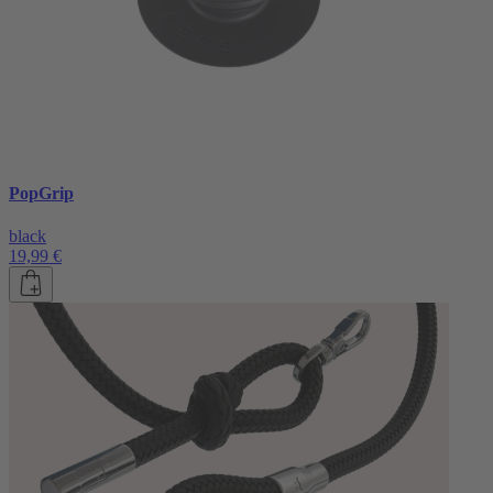
PopGrip
black
19,99 €