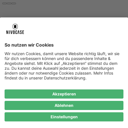
Über uns
Über uns
About NIVOCASE
NIVOCASE Test Lab
Blog
Jobs
Schreib uns
Geschäftskunden
Newsletter
Sicher bezahlen
Sicher bezahlen
Hilfe-Center
Hilfe-Center
Zahlungsarten
Versandinfos
Alle Hilfe-Themen
Zufriedenheitsgarantie
Service
Service
AGB
VERTRAG WIDERRUFEN
Datenschutz
Ombudsmann
Barrierefreiheit
Lieferantenkodex
Bestell-Prozess
Anlieferungsbedingung
Bestseller
Bestseller
iPhone Handyhüllen
Samsung Handyhüllen
Google Handyhüllen
Handyhüllen
Handyketten
Impressum
Datenschutz
Cookie Consent
* Preisangaben inkl. Mwst. und zzgl.
Versandkosten