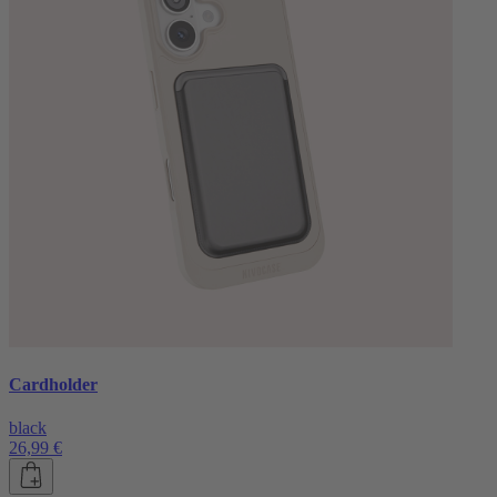
Cardholder
black
26,99 €