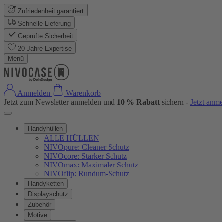
Zufriedenheit garantiert
Schnelle Lieferung
Geprüfte Sicherheit
20 Jahre Expertise
Menü
Anmelden
Warenkorb
Jetzt zum Newsletter anmelden und
10 % Rabatt
sichern -
Jetzt anm
Handyhüllen
ALLE HÜLLEN
NIVOpure: Cleaner Schutz
NIVOcore: Starker Schutz
NIVOmax: Maximaler Schutz
NIVOflip: Rundum-Schutz
Handyketten
Displayschutz
Zubehör
Motive