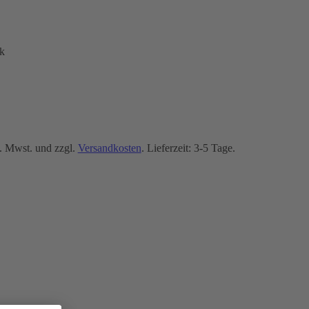
k
. Mwst. und zzgl.
Versandkosten
. Lieferzeit: 3-5 Tage.