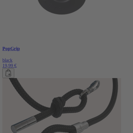
PopGrip
black
19,99 €