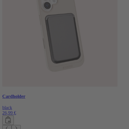
Cardholder
black
26,99 €