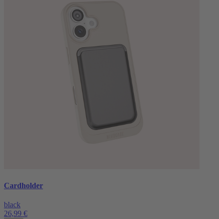
Cardholder
black
26,99 €