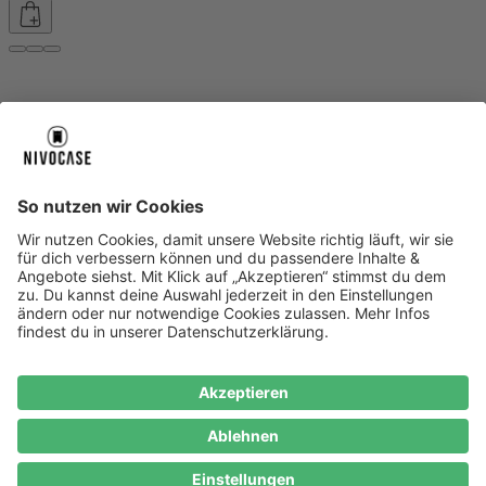
Über uns
Über uns
About NIVOCASE
NIVOCASE Test Lab
Blog
Jobs
Schreib uns
Geschäftskunden
Newsletter
Sicher bezahlen
Sicher bezahlen
Hilfe-Center
Hilfe-Center
Zahlungsarten
Versandinfos
Alle Hilfe-Themen
Zufriedenheitsgarantie
Service
Service
AGB
VERTRAG WIDERRUFEN
Datenschutz
Ombudsmann
Barrierefreiheit
Lieferantenkodex
Bestell-Prozess
Anlieferungsbedingung
Bestseller
Bestseller
iPhone Handyhüllen
Samsung Handyhüllen
Google Handyhüllen
Handyhüllen
Handyketten
Impressum
Datenschutz
Cookie Consent
* Preisangaben inkl. Mwst. und zzgl.
Versandkosten