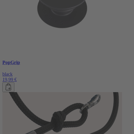
PopGrip
black
19,99 €