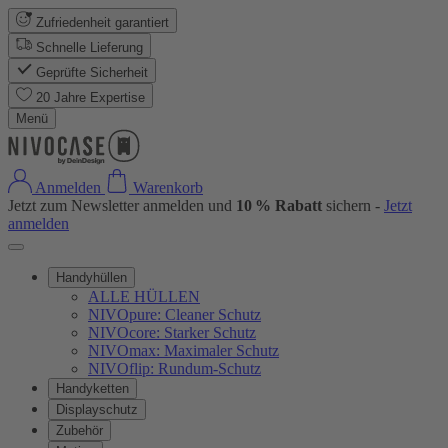
Zufriedenheit garantiert
Schnelle Lieferung
Geprüfte Sicherheit
20 Jahre Expertise
Menü
Anmelden
Warenkorb
Jetzt zum Newsletter anmelden und
10 % Rabatt
sichern -
Jetzt
anmelden
Handyhüllen
ALLE HÜLLEN
NIVOpure: Cleaner Schutz
NIVOcore: Starker Schutz
NIVOmax: Maximaler Schutz
NIVOflip: Rundum-Schutz
Handyketten
Displayschutz
Zubehör