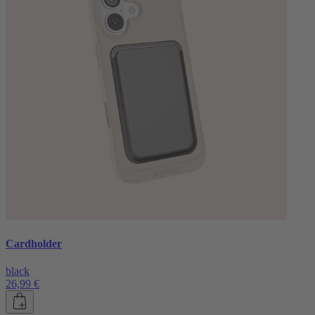
Cardholder
black
26,99 €