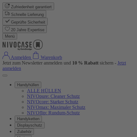
Zufriedenheit garantiert
Schnelle Lieferung
Geprüfte Sicherheit
20 Jahre Expertise
Menü
Anmelden
Warenkorb
Jetzt zum Newsletter anmelden und
10 % Rabatt
sichern -
Jetzt
anmelden
Handyhüllen
ALLE HÜLLEN
NIVOpure: Cleaner Schutz
NIVOcore: Starker Schutz
NIVOmax: Maximaler Schutz
NIVOflip: Rundum-Schutz
Handyketten
Displayschutz
Zubehör