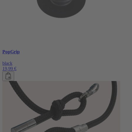
PopGrip
black
19,99 €