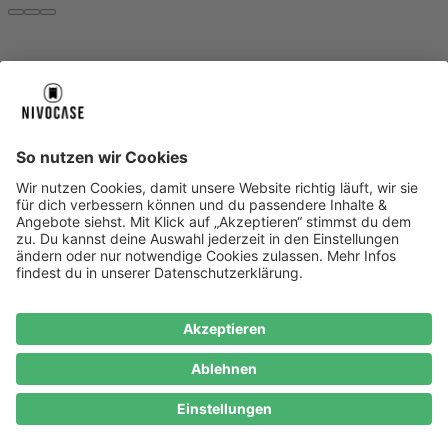
Über uns
Über uns
About NIVOCASE
NIVOCASE Test Lab
Blog
Jobs
Schreib uns
Geschäftskunden
Newsletter
Sicher bezahlen
Sicher bezahlen
Hilfe-Center
Hilfe-Center
Zahlungsarten
Versandinfos
Alle Hilfe-Themen
Zufriedenheitsgarantie
Service
Service
AGB
VERTRAG WIDERRUFEN
Datenschutz
Ombudsmann
Barrierefreiheit
Lieferantenkodex
Bestell-Prozess
Anlieferungsbedingung
Bestseller
Bestseller
iPhone Handyhüllen
Samsung Handyhüllen
Google Handyhüllen
Handyhüllen
Handyketten
Impressum
Datenschutz
Cookie Consent
* Preisangaben inkl. Mwst. und zzgl.
Versandkosten