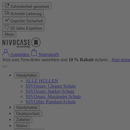
Zufriedenheit garantiert
Schnelle Lieferung
Geprüfte Sicherheit
20 Jahre Expertise
Menü
Anmelden
Warenkorb
Jetzt zum Newsletter anmelden und
10 % Rabatt
sichern -
Jetzt anm
Handyhüllen
ALLE HÜLLEN
NIVOpure: Cleaner Schutz
NIVOcore: Starker Schutz
NIVOmax: Maximaler Schutz
NIVOflip: Rundum-Schutz
Handyketten
Displayschutz
Zubehör
Motive