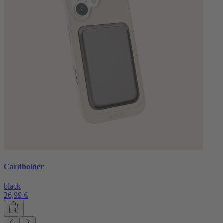
Cardholder
black
26,99 €