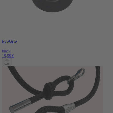
PopGrip
black
19,99 €