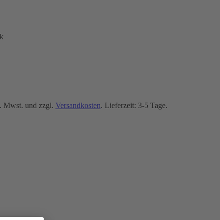
k
. Mwst. und zzgl.
Versandkosten
. Lieferzeit: 3-5 Tage.