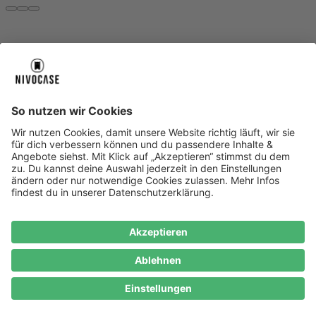
Über uns
Über uns
About NIVOCASE
NIVOCASE Test Lab
Blog
Jobs
Schreib uns
Geschäftskunden
Newsletter
Sicher bezahlen
Sicher bezahlen
Hilfe-Center
Hilfe-Center
Zahlungsarten
Versandinfos
Alle Hilfe-Themen
Zufriedenheitsgarantie
Service
Service
AGB
VERTRAG WIDERRUFEN
Datenschutz
Ombudsmann
Barrierefreiheit
Lieferantenkodex
Bestell-Prozess
Anlieferungsbedingung
Bestseller
Bestseller
iPhone Handyhüllen
Samsung Handyhüllen
Google Handyhüllen
Handyhüllen
Handyketten
Impressum
Datenschutz
Cookie Consent
* Preisangaben inkl. Mwst. und zzgl.
Versandkosten