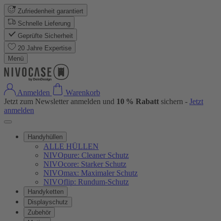
Zufriedenheit garantiert
Schnelle Lieferung
Geprüfte Sicherheit
20 Jahre Expertise
Menü
Anmelden
Warenkorb
Jetzt zum Newsletter anmelden und
10 % Rabatt
sichern -
Jetzt
anmelden
Handyhüllen
ALLE HÜLLEN
NIVOpure: Cleaner Schutz
NIVOcore: Starker Schutz
NIVOmax: Maximaler Schutz
NIVOflip: Rundum-Schutz
Handyketten
Displayschutz
Zubehör