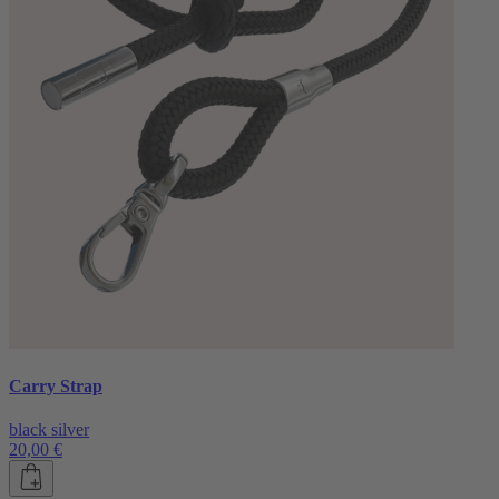
Carry Strap
black silver
20,00 €