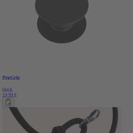
PopGrip
black
19,99 €