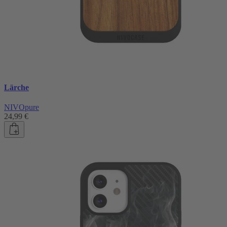
Lärche
NIVOpure
24,99 €