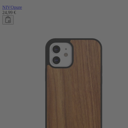
NIVOpure
24,99 €