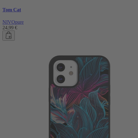
Tom Cat
NIVOpure
24,99 €