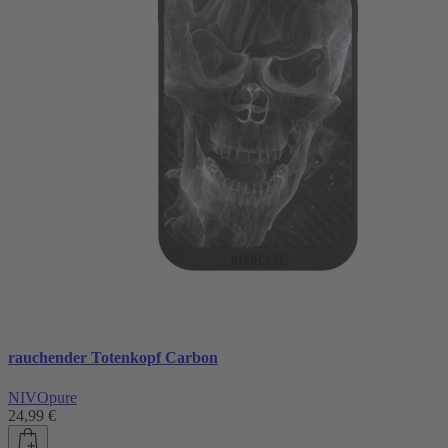
rauchender Totenkopf Carbon
NIVOpure
24,99 €