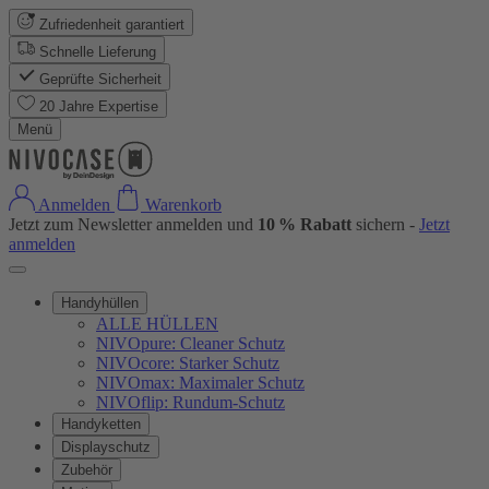
Zufriedenheit garantiert
Schnelle Lieferung
Geprüfte Sicherheit
20 Jahre Expertise
Menü
Anmelden
Warenkorb
Jetzt zum Newsletter anmelden und
10 % Rabatt
sichern -
Jetzt
anmelden
Handyhüllen
ALLE HÜLLEN
NIVOpure: Cleaner Schutz
NIVOcore: Starker Schutz
NIVOmax: Maximaler Schutz
NIVOflip: Rundum-Schutz
Handyketten
Displayschutz
Zubehör