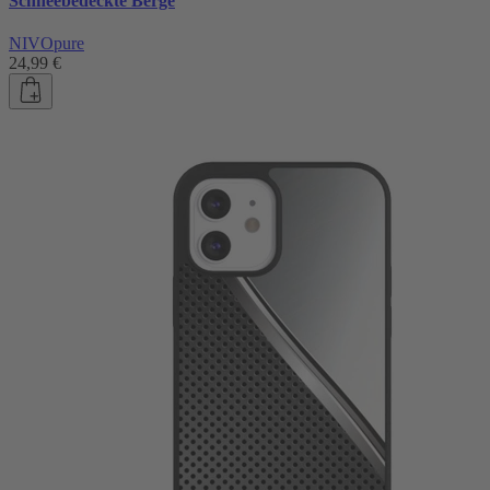
Schneebedeckte Berge
NIVOpure
24,99 €