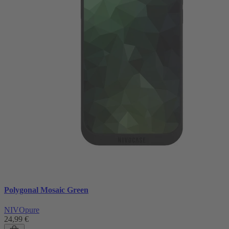
Polygonal Mosaic Green
NIVOpure
24,99 €