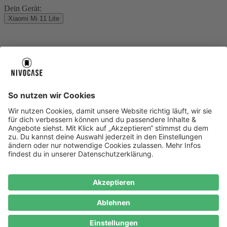
Dein Gerät:
Xiaomi Mi 11 Lite
Über uns
Über uns
About NIVOCASE
NIVOCASE Test Lab
Blog
Jobs
Schreib uns
Geschäftskunden
Newsletter
Sicher bezahlen
Sicher bezahlen
Hilfe-Center
Hilfe-Center
Zahlungsarten
Versandinfos
Alle Hilfe-Themen
Zufriedenheitsgarantie
Service
Service
AGB
VERTRAG WIDERRUFEN
Datenschutz
Ombudsmann
Barrierefreiheit
Lieferantenkodex
Bestell-Prozess
Anlieferungsbedingung
Bestseller
Bestseller
iPhone Handyhüllen
Samsung Handyhüllen
Google Handyhüllen
Handyhüllen
Handyketten
Impressum
Datenschutz
Cookie Consent
* Preisangaben inkl. Mwst. und zzgl.
Versandkosten