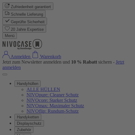
Zufriedenheit garantiert
Schnelle Lieferung
Geprüfte Sicherheit
20 Jahre Expertise
Menü
Anmelden
Warenkorb
Jetzt zum Newsletter anmelden und
10 % Rabatt
sichern -
Jetzt
anmelden
Handyhüllen
ALLE HÜLLEN
NIVOpure: Cleaner Schutz
NIVOcore: Starker Schutz
NIVOmax: Maximaler Schutz
NIVOflip: Rundum-Schutz
Handyketten
Displayschutz
Zubehör