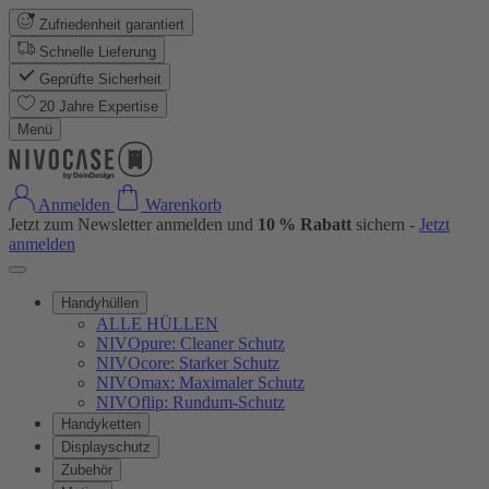
Zufriedenheit garantiert
Schnelle Lieferung
Geprüfte Sicherheit
20 Jahre Expertise
Menü
Anmelden
Warenkorb
Jetzt zum Newsletter anmelden und
10 % Rabatt
sichern -
Jetzt
anmelden
Handyhüllen
ALLE HÜLLEN
NIVOpure: Cleaner Schutz
NIVOcore: Starker Schutz
NIVOmax: Maximaler Schutz
NIVOflip: Rundum-Schutz
Handyketten
Displayschutz
Zubehör