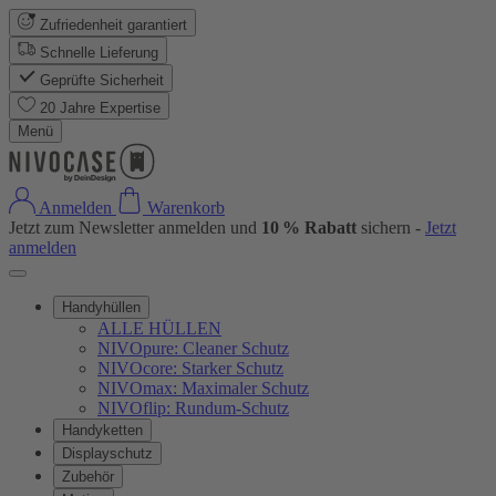
Zufriedenheit garantiert
Schnelle Lieferung
Geprüfte Sicherheit
20 Jahre Expertise
Menü
Anmelden
Warenkorb
Jetzt zum Newsletter anmelden und
10 % Rabatt
sichern -
Jetzt
anmelden
Handyhüllen
ALLE HÜLLEN
NIVOpure: Cleaner Schutz
NIVOcore: Starker Schutz
NIVOmax: Maximaler Schutz
NIVOflip: Rundum-Schutz
Handyketten
Displayschutz
Zubehör