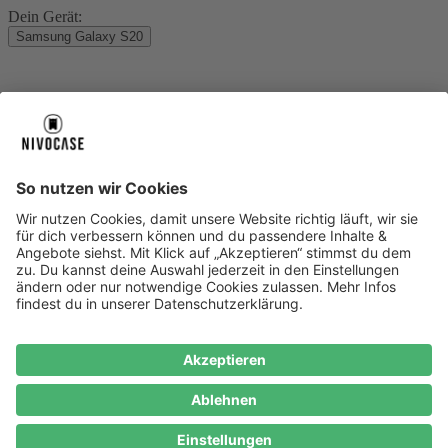
Dein Gerät:
Samsung Galaxy S20
Über uns
Über uns
About NIVOCASE
NIVOCASE Test Lab
Blog
Jobs
Schreib uns
Geschäftskunden
Newsletter
Sicher bezahlen
Sicher bezahlen
Hilfe-Center
Hilfe-Center
Zahlungsarten
Versandinfos
Alle Hilfe-Themen
Zufriedenheitsgarantie
Service
Service
AGB
VERTRAG WIDERRUFEN
Datenschutz
Ombudsmann
Barrierefreiheit
Lieferantenkodex
Bestell-Prozess
Anlieferungsbedingung
Bestseller
Bestseller
iPhone Handyhüllen
Samsung Handyhüllen
Google Handyhüllen
Handyhüllen
Handyketten
Impressum
Datenschutz
Cookie Consent
* Preisangaben inkl. Mwst. und zzgl.
Versandkosten