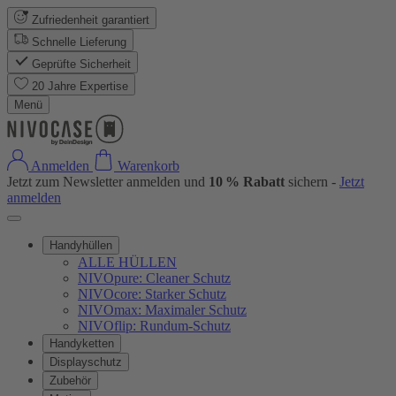
Zufriedenheit garantiert
Schnelle Lieferung
Geprüfte Sicherheit
20 Jahre Expertise
Menü
Anmelden
Warenkorb
Jetzt zum Newsletter anmelden und
10 % Rabatt
sichern -
Jetzt
anmelden
Handyhüllen
ALLE HÜLLEN
NIVOpure: Cleaner Schutz
NIVOcore: Starker Schutz
NIVOmax: Maximaler Schutz
NIVOflip: Rundum-Schutz
Handyketten
Displayschutz
Zubehör