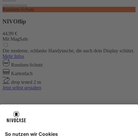
Rundum-Schutz
NIVOflip
44,99 €
Mit MagSafe
Die moderne, schlanke Handytasche, die auch dein Display schützt.
Mehr Infos
Rundum-Schutz
Kartenfach
drop tested 2 m
Jetzt selbst gestalten
Über uns
Über uns
About NIVOCASE
NIVOCASE Test Lab
Blog
Jobs
Schreib uns
Geschäftskunden
Newsletter
Sicher bezahlen
Sicher bezahlen