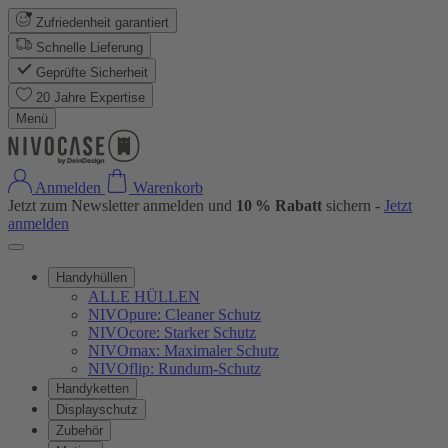
Zufriedenheit garantiert
Schnelle Lieferung
Geprüfte Sicherheit
20 Jahre Expertise
Menü
Anmelden
Warenkorb
Jetzt zum Newsletter anmelden und
10 % Rabatt
sichern -
Jetzt
anmelden
Handyhüllen
ALLE HÜLLEN
NIVOpure: Cleaner Schutz
NIVOcore: Starker Schutz
NIVOmax: Maximaler Schutz
NIVOflip: Rundum-Schutz
Handyketten
Displayschutz
Zubehör