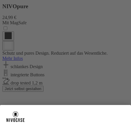
NIVOpure
24,99 €
Mit MagSafe
Schutz und pures Design. Reduziert auf das Wesentliche.
Mehr Infos
schlankes Design
integrierte Buttons
drop tested 1,2 m
Jetzt selbst gestalten
Über uns
Über uns
About NIVOCASE
NIVOCASE Test Lab
Blog
Jobs
Schreib uns
Geschäftskunden
Newsletter
Sicher bezahlen
Sicher bezahlen