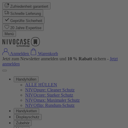
Zufriedenheit garantiert
Schnelle Lieferung
Geprüfte Sicherheit
20 Jahre Expertise
Menü
Anmelden
Warenkorb
Jetzt zum Newsletter anmelden und
10 % Rabatt
sichern -
Jetzt
anmelden
Handyhüllen
ALLE HÜLLEN
NIVOpure: Cleaner Schutz
NIVOcore: Starker Schutz
NIVOmax: Maximaler Schutz
NIVOflip: Rundum-Schutz
Handyketten
Displayschutz
Zubehör