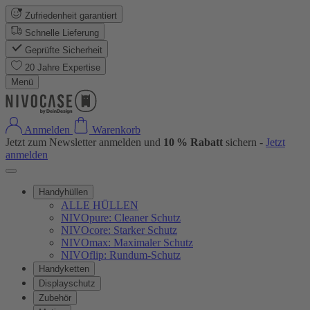
Zufriedenheit garantiert
Schnelle Lieferung
Geprüfte Sicherheit
20 Jahre Expertise
Menü
Anmelden
Warenkorb
Jetzt zum Newsletter anmelden und
10 % Rabatt
sichern -
Jetzt
anmelden
Handyhüllen
ALLE HÜLLEN
NIVOpure: Cleaner Schutz
NIVOcore: Starker Schutz
NIVOmax: Maximaler Schutz
NIVOflip: Rundum-Schutz
Handyketten
Displayschutz
Zubehör