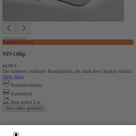
Rundum-Schutz
NIVOflip
44,99 €
Die moderne, schlanke Handytasche, die auch dein Display schützt.
Mehr Infos
Rundum-Schutz
Kartenfach
drop tested 2 m
Jetzt selbst gestalten
Über uns
Über uns