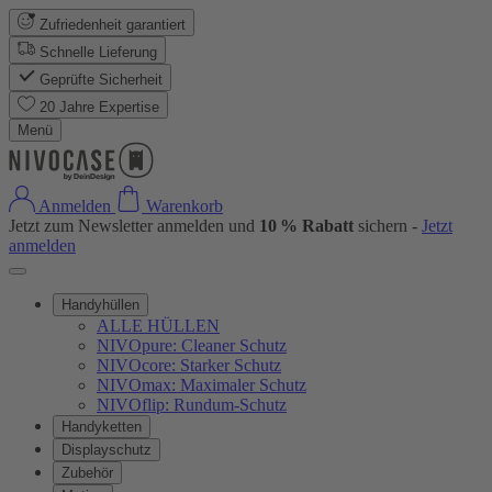
Zufriedenheit garantiert
Schnelle Lieferung
Geprüfte Sicherheit
20 Jahre Expertise
Menü
Anmelden
Warenkorb
Jetzt zum Newsletter anmelden und
10 % Rabatt
sichern -
Jetzt
anmelden
Handyhüllen
ALLE HÜLLEN
NIVOpure: Cleaner Schutz
NIVOcore: Starker Schutz
NIVOmax: Maximaler Schutz
NIVOflip: Rundum-Schutz
Handyketten
Displayschutz
Zubehör