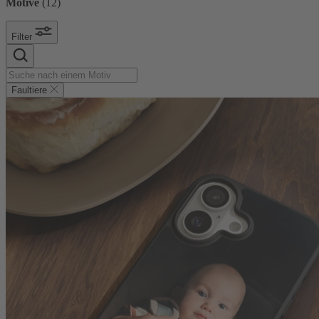
Motive
(
12
)
Filter
Faultiere