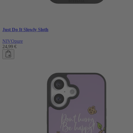
Just Do It Slowly Sloth
NIVOpure
24,99 €