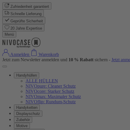
Zufriedenheit garantiert
Schnelle Lieferung
Geprüfte Sicherheit
20 Jahre Expertise
Menü
Anmelden
Warenkorb
Jetzt zum Newsletter anmelden und
10 % Rabatt
sichern -
Jetzt anm
Handyhüllen
ALLE HÜLLEN
NIVOpure: Cleaner Schutz
NIVOcore: Starker Schutz
NIVOmax: Maximaler Schutz
NIVOflip: Rundum-Schutz
Handyketten
Displayschutz
Zubehör
Motive