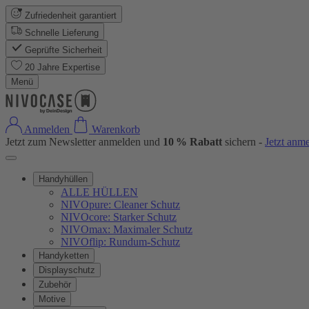
Zufriedenheit garantiert
Schnelle Lieferung
Geprüfte Sicherheit
20 Jahre Expertise
Menü
Anmelden
Warenkorb
Jetzt zum Newsletter anmelden und
10 % Rabatt
sichern -
Jetzt anm
Handyhüllen
ALLE HÜLLEN
NIVOpure: Cleaner Schutz
NIVOcore: Starker Schutz
NIVOmax: Maximaler Schutz
NIVOflip: Rundum-Schutz
Handyketten
Displayschutz
Zubehör
Motive