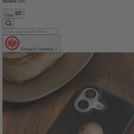
Motive
(
48
)
Filter
Eintracht Frankfurt