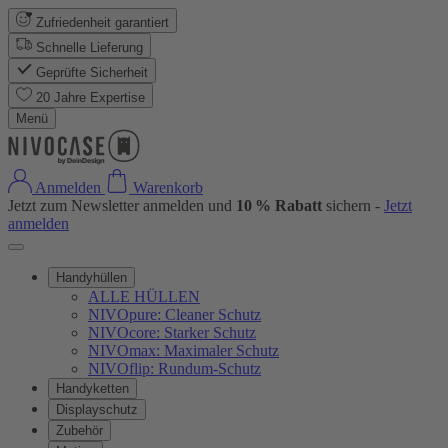
Zufriedenheit garantiert
Schnelle Lieferung
Geprüfte Sicherheit
20 Jahre Expertise
Menü
Anmelden
Warenkorb
Jetzt zum Newsletter anmelden und
10 % Rabatt
sichern -
Jetzt
anmelden
Handyhüllen
ALLE HÜLLEN
NIVOpure: Cleaner Schutz
NIVOcore: Starker Schutz
NIVOmax: Maximaler Schutz
NIVOflip: Rundum-Schutz
Handyketten
Displayschutz
Zubehör