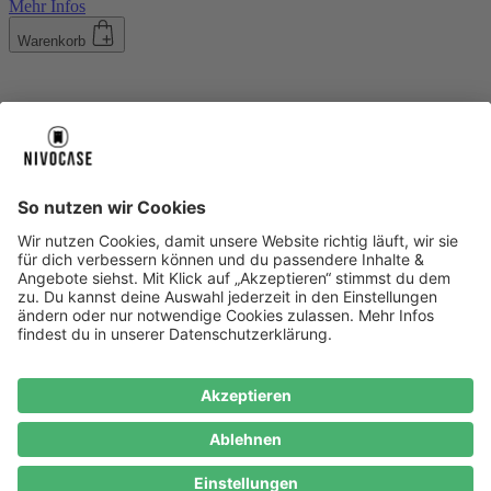
Mehr Infos
Warenkorb
Über uns
Über uns
About NIVOCASE
NIVOCASE Test Lab
Blog
Jobs
Schreib uns
Geschäftskunden
Newsletter
Sicher bezahlen
Sicher bezahlen
Hilfe-Center
Hilfe-Center
Zahlungsarten
Versandinfos
Alle Hilfe-Themen
Zufriedenheitsgarantie
Service
Service
AGB
VERTRAG WIDERRUFEN
Datenschutz
Ombudsmann
Barrierefreiheit
Lieferantenkodex
Bestell-Prozess
Anlieferungsbedingung
Bestseller
Bestseller
iPhone Handyhüllen
Samsung Handyhüllen
Google Handyhüllen
Handyhüllen
Handyketten
Impressum
Datenschutz
Cookie Consent
* Preisangaben inkl. Mwst. und zzgl.
Versandkosten