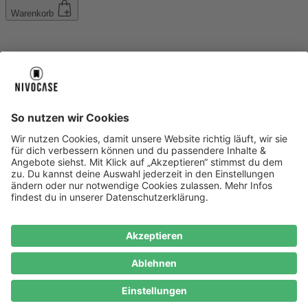
Warenkorb
Über uns
Über uns
About NIVOCASE
NIVOCASE Test Lab
Blog
Jobs
Schreib uns
Geschäftskunden
Newsletter
Sicher bezahlen
Sicher bezahlen
Hilfe-Center
Hilfe-Center
Zahlungsarten
Versandinfos
Alle Hilfe-Themen
Zufriedenheitsgarantie
Service
Service
AGB
VERTRAG WIDERRUFEN
Datenschutz
Ombudsmann
Barrierefreiheit
Lieferantenkodex
Bestell-Prozess
Anlieferungsbedingung
Bestseller
Bestseller
iPhone Handyhüllen
Samsung Handyhüllen
Google Handyhüllen
Handyhüllen
Handyketten
Impressum
Datenschutz
Cookie Consent
* Preisangaben inkl. Mwst. und zzgl.
Versandkosten