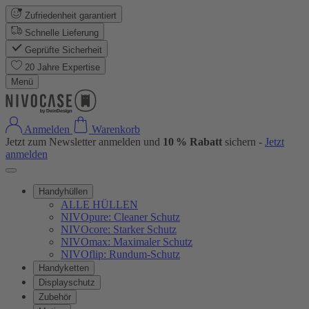
Zufriedenheit garantiert
Schnelle Lieferung
Geprüfte Sicherheit
20 Jahre Expertise
Menü
Anmelden
Warenkorb
Jetzt zum Newsletter anmelden und
10 % Rabatt
sichern -
Jetzt
anmelden
Handyhüllen
ALLE HÜLLEN
NIVOpure: Cleaner Schutz
NIVOcore: Starker Schutz
NIVOmax: Maximaler Schutz
NIVOflip: Rundum-Schutz
Handyketten
Displayschutz
Zubehör