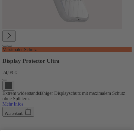
Maximaler Schutz
Display Protector Ultra
24,99 €
Extrem widerstandsfähiger Displayschutz mit maximalem Schutz
ohne Splittern.
Mehr Infos
Warenkorb