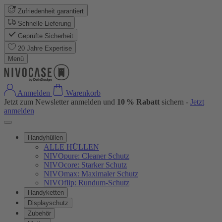
Zufriedenheit garantiert
Schnelle Lieferung
Geprüfte Sicherheit
20 Jahre Expertise
Menü
Anmelden
Warenkorb
Jetzt zum Newsletter anmelden und
10 % Rabatt
sichern -
Jetzt
anmelden
Handyhüllen
ALLE HÜLLEN
NIVOpure: Cleaner Schutz
NIVOcore: Starker Schutz
NIVOmax: Maximaler Schutz
NIVOflip: Rundum-Schutz
Handyketten
Displayschutz
Zubehör