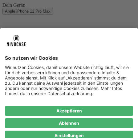
Dein Gerät:
Apple iPhone 11 Pro Max
Über uns
Über uns
About NIVOCASE
NIVOCASE Test Lab
Blog
Jobs
Schreib uns
Geschäftskunden
Newsletter
Sicher bezahlen
Sicher bezahlen
Hilfe-Center
Hilfe-Center
Zahlungsarten
Versandinfos
Alle Hilfe-Themen
Zufriedenheitsgarantie
Service
Service
AGB
VERTRAG WIDERRUFEN
Datenschutz
Ombudsmann
Barrierefreiheit
Lieferantenkodex
Bestell-Prozess
Anlieferungsbedingung
Bestseller
Bestseller
iPhone Handyhüllen
Samsung Handyhüllen
Google Handyhüllen
Handyhüllen
Handyketten
Impressum
Datenschutz
Cookie Consent
* Preisangaben inkl. Mwst. und zzgl.
Versandkosten