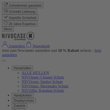
Zufriedenheit garantiert
Schnelle Lieferung
Geprüfte Sicherheit
20 Jahre Expertise
Menü
Anmelden
Warenkorb
Jetzt zum Newsletter anmelden und
10 % Rabatt
sichern -
Jetzt
anmelden
Handyhüllen
ALLE HÜLLEN
NIVOpure: Cleaner Schutz
NIVOcore: Starker Schutz
NIVOmax: Maximaler Schutz
NIVOflip: Rundum-Schutz
Handyketten
Displayschutz
Zubehör