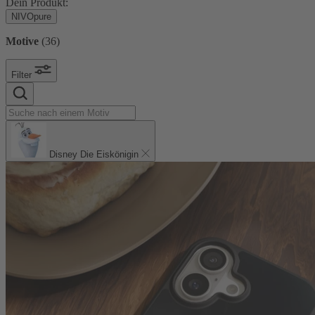
Dein Produkt:
NIVOpure
Motive
(
36
)
Filter
Disney Die Eiskönigin