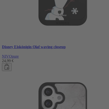
Disney Eiskönigin Olaf waving closeup
NIVOpure
24,99 €