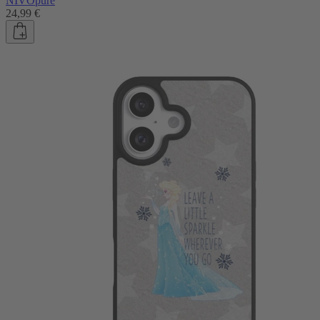
NIVOpure
24,99 €