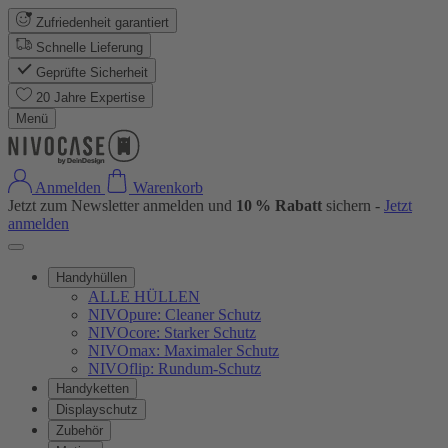
Zufriedenheit garantiert
Schnelle Lieferung
Geprüfte Sicherheit
20 Jahre Expertise
Menü
Anmelden
Warenkorb
Jetzt zum Newsletter anmelden und
10 % Rabatt
sichern -
Jetzt
anmelden
Handyhüllen
ALLE HÜLLEN
NIVOpure: Cleaner Schutz
NIVOcore: Starker Schutz
NIVOmax: Maximaler Schutz
NIVOflip: Rundum-Schutz
Handyketten
Displayschutz
Zubehör