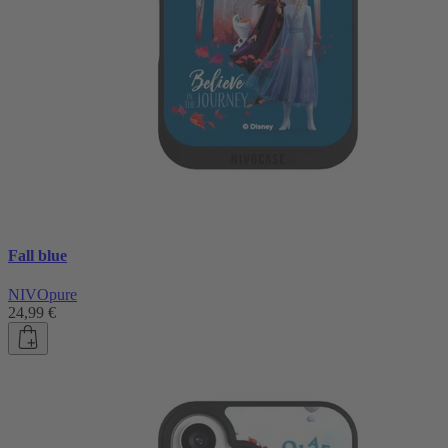
Fall blue
NIVOpure
24,99 €