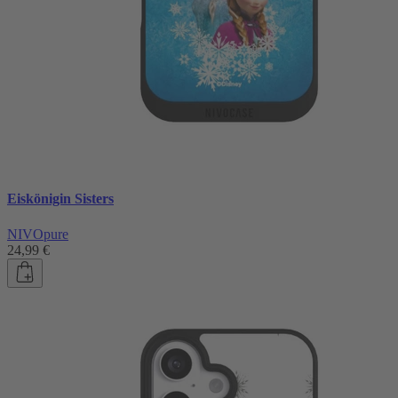
Eiskönigin Sisters
NIVOpure
24,99 €