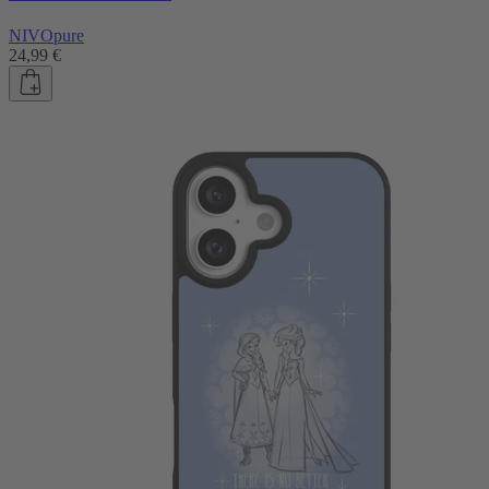
NIVOpure
24,99 €